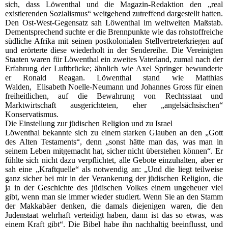
sich, dass Löwenthal und die Magazin-Redaktion den „real
existierenden Sozialismus“ weitgehend zutreffend dargestellt hatten.
Den Ost-West-Gegensatz sah Löwenthal im weltweiten Maßstab.
Dementsprechend suchte er die Brennpunkte wie das rohstoffreiche
südliche Afrika mit seinen postkolonialen Stellvertreterkriegen auf
und erörterte diese wiederholt in der Sendereihe. Die Vereinigten
Staaten waren für Löwenthal ein zweites Vaterland, zumal nach der
Erfahrung der Luftbrücke; ähnlich wie Axel Springer bewunderte
er Ronald Reagan. Löwenthal stand wie Matthias
Walden, Elisabeth Noelle-Neumann und Johannes Gross für einen
freiheitlichen, auf die Bewahrung von Rechtsstaat und
Marktwirtschaft ausgerichteten, eher „angelsächsischen“
Konservatismus.
Die Einstellung zur jüdischen Religion und zu Israel
Löwenthal bekannte sich zu einem starken Glauben an den „Gott
des Alten Testaments“, denn „sonst hätte man das, was man in
seinem Leben mitgemacht hat, sicher nicht überstehen können“. Er
fühlte sich nicht dazu verpflichtet, alle Gebote einzuhalten, aber er
sah eine „Kraftquelle“ als notwendig an: „Und die liegt teilweise
ganz sicher bei mir in der Verankerung der jüdischen Religion, die
ja in der Geschichte des jüdischen Volkes einem ungeheuer viel
gibt, wenn man sie immer wieder studiert. Wenn Sie an den Stamm
der Makkabäer denken, die damals diejenigen waren, die den
Judenstaat wehrhaft verteidigt haben, dann ist das so etwas, was
einem Kraft gibt“. Die Bibel habe ihn nachhaltig beeinflusst, und