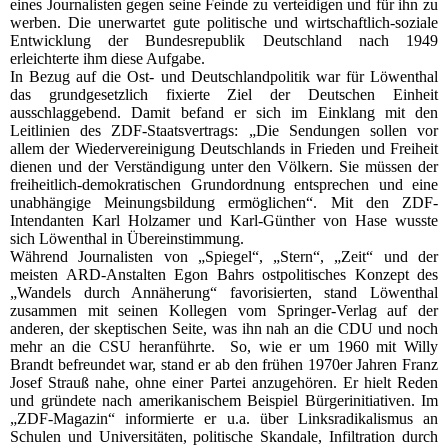
eines Journalisten gegen seine Feinde zu verteidigen und für ihn zu
werben. Die unerwartet gute politische und wirtschaftlich-soziale
Entwicklung der Bundesrepublik Deutschland nach 1949
erleichterte ihm diese Aufgabe.
In Bezug auf die Ost- und Deutschlandpolitik war für Löwenthal
das grundgesetzlich fixierte Ziel der Deutschen Einheit
ausschlaggebend. Damit befand er sich im Einklang mit den
Leitlinien des ZDF-Staatsvertrags: „Die Sendungen sollen vor
allem der Wiedervereinigung Deutschlands in Frieden und Freiheit
dienen und der Verständigung unter den Völkern. Sie müssen der
freiheitlich-demokratischen Grundordnung entsprechen und eine
unabhängige Meinungsbildung ermöglichen“. Mit den ZDF-
Intendanten Karl Holzamer und Karl-Günther von Hase wusste
sich Löwenthal in Übereinstimmung.
Während Journalisten von „Spiegel“, „Stern“, „Zeit“ und der
meisten ARD-Anstalten Egon Bahrs ostpolitisches Konzept des
„Wandels durch Annäherung“ favorisierten, stand Löwenthal
zusammen mit seinen Kollegen vom Springer-Verlag auf der
anderen, der skeptischen Seite, was ihn nah an die CDU und noch
mehr an die CSU heranführte. So, wie er um 1960 mit Willy
Brandt befreundet war, stand er ab den frühen 1970er Jahren Franz
Josef Strauß nahe, ohne einer Partei anzugehören. Er hielt Reden
und gründete nach amerikanischem Beispiel Bürgerinitiativen. Im
„ZDF-Magazin“ informierte er u.a. über Linksradikalismus an
Schulen und Universitäten, politische Skandale, Infiltration durch