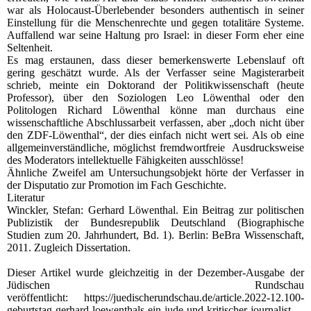
war als Holocaust-Überlebender besonders authentisch in seiner
Einstellung für die Menschenrechte und gegen totalitäre Systeme.
Auffallend war seine Haltung pro Israel: in dieser Form eher eine
Seltenheit.
Es mag erstaunen, dass dieser bemerkenswerte Lebenslauf oft
gering geschätzt wurde. Als der Verfasser seine Magisterarbeit
schrieb, meinte ein Doktorand der Politikwissenschaft (heute
Professor), über den Soziologen Leo Löwenthal oder den
Politologen Richard Löwenthal könne man durchaus eine
wissenschaftliche Abschlussarbeit verfassen, aber „doch nicht über
den ZDF-Löwenthal“, der dies einfach nicht wert sei. Als ob eine
allgemeinverständliche, möglichst fremdwortfreie Ausdrucksweise
des Moderators intellektuelle Fähigkeiten ausschlösse!
Ähnliche Zweifel am Untersuchungsobjekt hörte der Verfasser in
der Disputatio zur Promotion im Fach Geschichte.
Literatur
Winckler, Stefan: Gerhard Löwenthal. Ein Beitrag zur politischen
Publizistik der Bundesrepublik Deutschland (Biographische
Studien zum 20. Jahrhundert, Bd. 1). Berlin: BeBra Wissenschaft,
2011. Zugleich Dissertation.
Dieser Artikel wurde gleichzeitig in der Dezember-Ausgabe der
Jüdischen Rundschau
veröffentlicht: https://juedischerundschau.de/article.2022-12.100-
geburtstag-gerhard-loewenthals-ein-jude-und-kritischer-journalist-