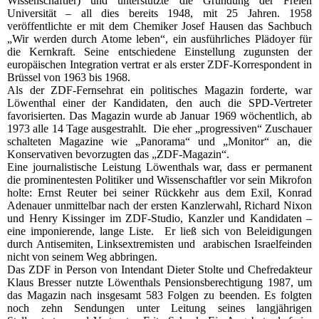
Wissenschaftler) und unterstützte die Gründung der Freien
Universität – all dies bereits 1948, mit 25 Jahren. 1958
veröffentlichte er mit dem Chemiker Josef Hausen das Sachbuch
„Wir werden durch Atome leben“, ein ausführliches Plädoyer für
die Kernkraft. Seine entschiedene Einstellung zugunsten der
europäischen Integration vertrat er als erster ZDF-Korrespondent in
Brüssel von 1963 bis 1968.
Als der ZDF-Fernsehrat ein politisches Magazin forderte, war
Löwenthal einer der Kandidaten, den auch die SPD-Vertreter
favorisierten. Das Magazin wurde ab Januar 1969 wöchentlich, ab
1973 alle 14 Tage ausgestrahlt. Die eher „progressiven“ Zuschauer
schalteten Magazine wie „Panorama“ und „Monitor“ an, die
Konservativen bevorzugten das „ZDF-Magazin“.
Eine journalistische Leistung Löwenthals war, dass er permanent
die prominentesten Politiker und Wissenschaftler vor sein Mikrofon
holte: Ernst Reuter bei seiner Rückkehr aus dem Exil, Konrad
Adenauer unmittelbar nach der ersten Kanzlerwahl, Richard Nixon
und Henry Kissinger im ZDF-Studio, Kanzler und Kandidaten –
eine imponierende, lange Liste. Er ließ sich von Beleidigungen
durch Antisemiten, Linksextremisten und arabischen Israelfeinden
nicht von seinem Weg abbringen.
Das ZDF in Person von Intendant Dieter Stolte und Chefredakteur
Klaus Bresser nutzte Löwenthals Pensionsberechtigung 1987, um
das Magazin nach insgesamt 583 Folgen zu beenden. Es folgten
noch zehn Sendungen unter Leitung seines langjährigen