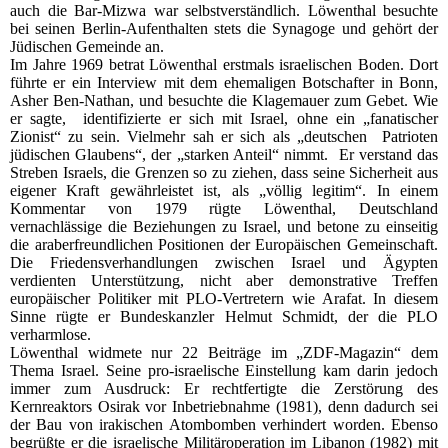
auch die Bar-Mizwa war selbstverständlich. Löwenthal besuchte
bei seinen Berlin-Aufenthalten stets die Synagoge und gehört der
Jüdischen Gemeinde an.
Im Jahre 1969 betrat Löwenthal erstmals israelischen Boden. Dort
führte er ein Interview mit dem ehemaligen Botschafter in Bonn,
Asher Ben-Nathan, und besuchte die Klagemauer zum Gebet. Wie
er sagte, identifizierte er sich mit Israel, ohne ein „fanatischer
Zionist“ zu sein. Vielmehr sah er sich als „deutschen Patrioten
jüdischen Glaubens“, der „starken Anteil“ nimmt. Er verstand das
Streben Israels, die Grenzen so zu ziehen, dass seine Sicherheit aus
eigener Kraft gewährleistet ist, als „völlig legitim“. In einem
Kommentar von 1979 rügte Löwenthal, Deutschland
vernachlässige die Beziehungen zu Israel, und betone zu einseitig
die araberfreundlichen Positionen der Europäischen Gemeinschaft.
Die Friedensverhandlungen zwischen Israel und Ägypten
verdienten Unterstützung, nicht aber demonstrative Treffen
europäischer Politiker mit PLO-Vertretern wie Arafat. In diesem
Sinne rügte er Bundeskanzler Helmut Schmidt, der die PLO
verharmlose.
Löwenthal widmete nur 22 Beiträge im „ZDF-Magazin“ dem
Thema Israel. Seine pro-israelische Einstellung kam darin jedoch
immer zum Ausdruck: Er rechtfertigte die Zerstörung des
Kernreaktors Osirak vor Inbetriebnahme (1981), denn dadurch sei
der Bau von irakischen Atombomben verhindert worden. Ebenso
begrüßte er die israelische Militäroperation im Libanon (1982) mit