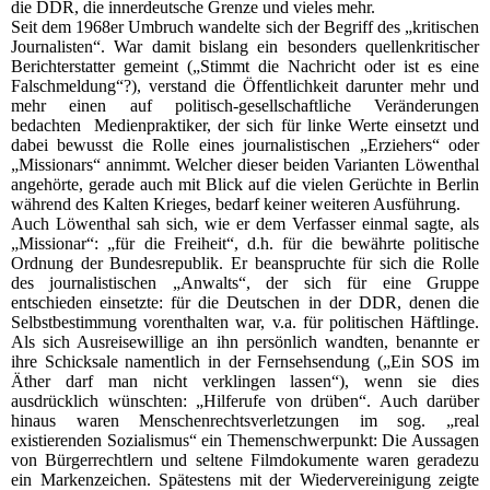
die DDR, die innerdeutsche Grenze und vieles mehr.
Seit dem 1968er Umbruch wandelte sich der Begriff des „kritischen
Journalisten“. War damit bislang ein besonders quellenkritischer
Berichterstatter gemeint („Stimmt die Nachricht oder ist es eine
Falschmeldung“?), verstand die Öffentlichkeit darunter mehr und
mehr einen auf politisch-gesellschaftliche Veränderungen
bedachten Medienpraktiker, der sich für linke Werte einsetzt und
dabei bewusst die Rolle eines journalistischen „Erziehers“ oder
„Missionars“ annimmt. Welcher dieser beiden Varianten Löwenthal
angehörte, gerade auch mit Blick auf die vielen Gerüchte in Berlin
während des Kalten Krieges, bedarf keiner weiteren Ausführung.
Auch Löwenthal sah sich, wie er dem Verfasser einmal sagte, als
„Missionar“: „für die Freiheit“, d.h. für die bewährte politische
Ordnung der Bundesrepublik. Er beanspruchte für sich die Rolle
des journalistischen „Anwalts“, der sich für eine Gruppe
entschieden einsetzte: für die Deutschen in der DDR, denen die
Selbstbestimmung vorenthalten war, v.a. für politischen Häftlinge.
Als sich Ausreisewillige an ihn persönlich wandten, benannte er
ihre Schicksale namentlich in der Fernsehsendung („Ein SOS im
Äther darf man nicht verklingen lassen“), wenn sie dies
ausdrücklich wünschten: „Hilferufe von drüben“. Auch darüber
hinaus waren Menschenrechtsverletzungen im sog. „real
existierenden Sozialismus“ ein Themenschwerpunkt: Die Aussagen
von Bürgerrechtlern und seltene Filmdokumente waren geradezu
ein Markenzeichen. Spätestens mit der Wiedervereinigung zeigte