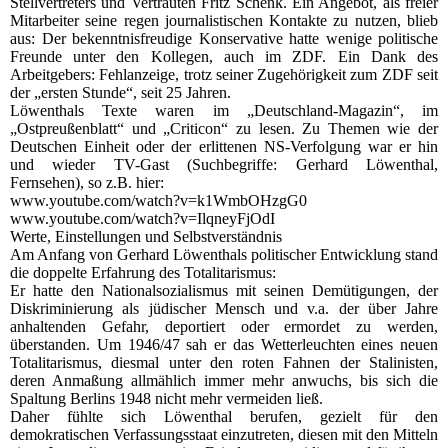
Stellvertreters und Vertrauten Fritz Schenk. Ein Angebot, als freier
Mitarbeiter seine regen journalistischen Kontakte zu nutzen, blieb
aus: Der bekenntnisfreudige Konservative hatte wenige politische
Freunde unter den Kollegen, auch im ZDF. Ein Dank des
Arbeitgebers: Fehlanzeige, trotz seiner Zugehörigkeit zum ZDF seit
der „ersten Stunde“, seit 25 Jahren.
Löwenthals Texte waren im „Deutschland-Magazin“, im
„Ostpreußenblatt“ und „Criticon“ zu lesen. Zu Themen wie der
Deutschen Einheit oder der erlittenen NS-Verfolgung war er hin
und wieder TV-Gast (Suchbegriffe: Gerhard Löwenthal,
Fernsehen), so z.B. hier:
www.youtube.com/watch?v=k1WmbOHzgG0
www.youtube.com/watch?v=IlqneyFjOdI
Werte, Einstellungen und Selbstverständnis
Am Anfang von Gerhard Löwenthals politischer Entwicklung stand
die doppelte Erfahrung des Totalitarismus:
Er hatte den Nationalsozialismus mit seinen Demütigungen, der
Diskriminierung als jüdischer Mensch und v.a. der über Jahre
anhaltenden Gefahr, deportiert oder ermordet zu werden,
überstanden. Um 1946/47 sah er das Wetterleuchten eines neuen
Totalitarismus, diesmal unter den roten Fahnen der Stalinisten,
deren Anmaßung allmählich immer mehr anwuchs, bis sich die
Spaltung Berlins 1948 nicht mehr vermeiden ließ.
Daher fühlte sich Löwenthal berufen, gezielt für den
demokratischen Verfassungsstaat einzutreten, diesen mit den Mitteln