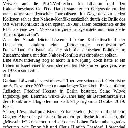
Verweis auf die PLO-Verbrechen im Libanon und den
Raketenbeschuss Galiläas. Damit stand er im Gegensatz zu den
weitaus meisten deutschen Journalisten. Im Gegensatz zu vielen
Kollegen sah er den Nahost-Konflikt zusätzlich durch die Brille des
Ost-West-Konflikts: In den späten 1970er Jahren bezeichnete er die
PLO als eine „von Moskau dirigierte, ausgerüstete und finanzierte
Terrororganisation“.
Aus der Shoah leitete Löwenthal keine Kollektivschuld der
Deutschen, sondern eine „fortdauernde Verantwortung“
Deutschland für Israel ab, die sich die deutschen Politiker im
Zusammenhang mit dem Nahost-Konflikt gut einprägen sollten.
Eine Auswanderung zog er nicht in Erwägung, doch hätte er ein
Leben in Israel einer linken oder rechten Diktatur vorgezogen, wie
er 1978 resümierte.
Tod
Gerhard Löwenthal verstarb zwei Tage vor seinem 80. Geburtstag
am 6. Dezember 2002 nach monatelanger Krankheit. Er ist auf dem
Jüdischen Friedhof Heerstr. in Berlin bestattet. Seine Witwe
Ingeborg, geb. Lemmer, wirkte 20 Jahre lang als Betriebsärztin auf
dem Frankfurter Flughafen und starb 94-jährig am 5. Oktober 2019.
Fazit
Sicher, Löwenthal polarisierte. Er hatte seine „Fans“ und erbitterte
Gegner. Aber dies galt auch für andere politische Journalisten, die
„Missstände“ kritisierten und sich eines hohen Bekanntheitsgrades
erfreuten, wie Franz Alt und Claus Hinrich Cassdorf. Löwenthal