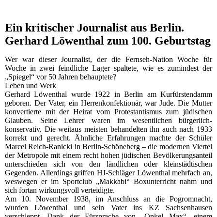
Ein kritischer Journalist aus Berlin.
Gerhard Löwenthal zum 100. Geburtstag
Wer war dieser Journalist, der die Fernseh-Nation Woche für
Woche in zwei feindliche Lager spaltete, wie es zumindest der
„Spiegel“ vor 50 Jahren behauptete?
Leben und Werk
Gerhard Löwenthal wurde 1922 in Berlin am Kurfürstendamm
geboren. Der Vater, ein Herrenkonfektionär, war Jude. Die Mutter
konvertierte mit der Heirat vom Protestantismus zum jüdischen
Glauben. Seine Lehrer waren im wesentlichen bürgerlich-
konservativ. Die weitaus meisten behandelten ihn auch nach 1933
korrekt und gerecht. Ähnliche Erfahrungen machte der Schüler
Marcel Reich-Ranicki in Berlin-Schöneberg – die modernen Viertel
der Metropole mit einem recht hohen jüdischen Bevölkerungsanteil
unterschieden sich von den ländlichen oder kleinstädtischen
Gegenden. Allerdings griffen HJ-Schläger Löwenthal mehrfach an,
weswegen er im Sportclub „Makkabi“ Boxunterricht nahm und
sich fortan wirkungsvoll verteidigte.
Am 10. November 1938, im Anschluss an die Pogromnacht,
wurden Löwenthal und sein Vater ins KZ Sachsenhausen
verschleppt. Dank der Fürsprache von „Onkel Max“, einem