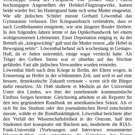
hochrangigen Angestellten der Heinkel-Flugzeugwerke, kamen
beide wieder frei. Im Hintergrund hatte sich seine Mutter eingesetzt.
Wie alle jüdischen Schüler musste Gerhard Löwenthal das
Gymnasium verlassen. Der Kriegsausbruch verhinderte, dass er
nach Großbritannien emigrierte, wie sein jüngerer Bruder Herbert.
In den folgenden Jahren lernte er das Optikerhandwerk bei einem
wohlgesonnenen Lehrmeister. Einer Deportation entging er, da der
Betrieb als „kriegswichtig“ galt und die Mutter erneut „alle Hebel in
Bewegung setzte“. Löwenthal befand sich wochenlang in Gestapo-
Haft, da er Juden unterstützt, einige sogar versteckt hatte. Als
Träger des Gelben Sterns war er ohnehin auf das Höchste
gefährdet. Fast alle jüdischen Verwandten wurden ermordet.
Löwenthal blieb nach dem Kriege in Berlin, der Eltern wegen, in
Erinnerung an Helfer in der schlimmsten Zeit, und weil er auf eine
bessere, demokratische Zukunft vertraute – wenn sich die Bürger
dafür einsetzen. Ab 1946 studierte er Medizin an der Universität
Unter den Linden, wo ihm der zunehmende kommunistische
Einfluss Sorgen bereitete. Gleichzeitig arbeitete er als Reporter für
den neu gegründeten Rundfunk im amerikanischen Sektor. Als er
sich für das Studium oder den journalistischen Beruf entscheiden
musste, wählte er die Rundfunktätigkeit. Löwenthal berichtete über
den Verfall der Wissenschaftsfreiheit in der Ostzone, half den
Studenten dort konspirativ mit Büchern aus, moderierte die RIAS-
Funk-Universität (Vorlesungen und Interviews renommierter