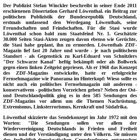
Der Publizist Stefan Winckler beschreibt in seiner Ende 2011
erschienenen Dissertation Gerhard Löwenthal. ein Beitrag zur
politischen Publizistik der Bundesrepublik Deutschland,
erstmals umfassend den Werdegang Löwenthals, seine
Freundschaften und Feindschaften. Für die Stasi wurde
Löwenthal schon bald zum Staatsfeind Nr. 1. Geschätzte
30.000 Seiten Stasi-Akten zeugen davon ebenso wie Gerüchte,
die Stasi habe geplant, ihn zu ermorden. Löwenthals ZDF-
Magazin lief fast 20 Jahre und wurde - je nach politischem
Standort - als Gegenstück zu Karl-Eduard von Schnitzlers
"Der Schwarze Kanal" heftig bekämpft oder als Bollwerk
gegen einen linken Zeitgeist gepriesen. Als er 1968 das Konzept
des ZDF-Magazins entwickelte, hatte er erfolgreiche
Fernsehmagazine wie Panorama im Hinterkopf: Wieso sollte es
nicht auch ein politisches Fernsehmagazin mit anderem -
konservativem - politischen Vorzeichen geben? Neben der Ost-
und Deutschlandpolitik ging es in den 585 Sendungen des
ZDF-Magazins vor allem um die Themen Nachrüstung,
Extremismus, Linksterrorismus, Kernkraft und Südafrika.
Löwenthal skizzierte das Sendekonzept im Jahr 1972 mit den
Worten: "Die Sendungen sollen vor allem der
Wiedervereinigung Deutschlands in Frieden und Freiheit
dienen und der Verständigung unter den Völkern. Sie müssen
der freiheitlich-demokratischen Grundordnung entsprechen