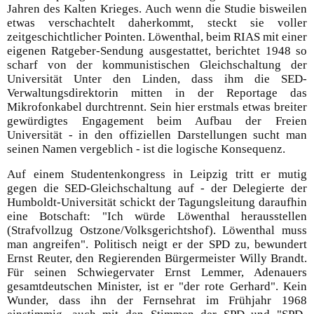
Jahren des Kalten Krieges. Auch wenn die Studie bisweilen
etwas verschachtelt daherkommt, steckt sie voller
zeitgeschichtlicher Pointen. Löwenthal, beim RIAS mit einer
eigenen Ratgeber-Sendung ausgestattet, berichtet 1948 so
scharf von der kommunistischen Gleichschaltung der
Universität Unter den Linden, dass ihm die SED-
Verwaltungsdirektorin mitten in der Reportage das
Mikrofonkabel durchtrennt. Sein hier erstmals etwas breiter
gewürdigtes Engagement beim Aufbau der Freien
Universität - in den offiziellen Darstellungen sucht man
seinen Namen vergeblich - ist die logische Konsequenz.
Auf einem Studentenkongress in Leipzig tritt er mutig
gegen die SED-Gleichschaltung auf - der Delegierte der
Humboldt-Universität schickt der Tagungsleitung daraufhin
eine Botschaft: "Ich würde Löwenthal herausstellen
(Strafvollzug Ostzone/Volksgerichtshof). Löwenthal muss
man angreifen". Politisch neigt er der SPD zu, bewundert
Ernst Reuter, den Regierenden Bürgermeister Willy Brandt.
Für seinen Schwiegervater Ernst Lemmer, Adenauers
gesamtdeutschen Minister, ist er "der rote Gerhard". Kein
Wunder, dass ihn der Fernsehrat im Frühjahr 1968