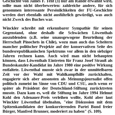
Geschichte von James F. Tent (3) nur am Rande erwähnt wird,
sollte man nicht überbewerten: zahlreiche andere, für sich
genommen interessante Persönlichkeiten der FU-Geschichte
werden dort ebenfalls nicht ausführlich gewürdigt, was auch
nicht Zweck des Buches war.
Winckler schreibt mit erkennbarer Sympathie für seinen
Gegenstand, ohne deshalb die Schwächen Löwenthals
auszublenden (z.B. seine unausgewogene Beurteilung der
Herrschaft Pinochets in Chile), wozu man auch das Scheitern
mancher politischer Projekte auf der konservativen Seite des
bundesrepublikanischen Spektrums vor allem in den siebziger
Jahren rechnen kann. Auch wird man nicht behaupten
können, dass Löwenthals Eintreten für Franz Josef Strauß als
Bundeskanzler-Kandidat im Jahre 1980 eine positive Wirkung
entfaltete. Löwenthal musste sich zwar in der unmittelbaren
Zeit vor der Wahl mit Wahlkampfhilfe zurückhalten,
engagierte sich aber ansonsten als Meinungsjournalist offen
politisch zumeist im Sinne von CDU und CSU, auch wenn er
später als Präsident der Deutschland-Stiftung zurücktreten
musste. Dazu kam es, weil die Stiftung im Jahre 1994 Helmut
Kohl den Adenauer-Preis verleihen wollte, Kohl aber laut
Winckler Löwenthal übelnahm, "eine Diskussion mit dem
Spitzenkandidaten der konkurrierenden Partei Bund freier
Bürger, Manfred Brunner, moderiert zu haben" (S. 109).