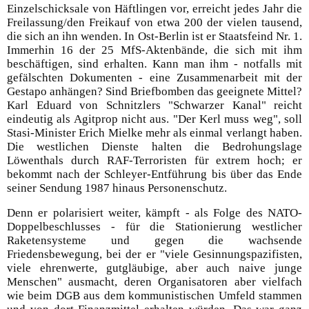
Einzelschicksale von Häftlingen vor, erreicht jedes Jahr die
Freilassung/den Freikauf von etwa 200 der vielen tausend,
die sich an ihn wenden. In Ost-Berlin ist er Staatsfeind Nr. 1.
Immerhin 16 der 25 MfS-Aktenbände, die sich mit ihm
beschäftigen, sind erhalten. Kann man ihm - notfalls mit
gefälschten Dokumenten - eine Zusammenarbeit mit der
Gestapo anhängen? Sind Briefbomben das geeignete Mittel?
Karl Eduard von Schnitzlers "Schwarzer Kanal" reicht
eindeutig als Agitprop nicht aus. "Der Kerl muss weg", soll
Stasi-Minister Erich Mielke mehr als einmal verlangt haben.
Die westlichen Dienste halten die Bedrohungslage
Löwenthals durch RAF-Terroristen für extrem hoch; er
bekommt nach der Schleyer-Entführung bis über das Ende
seiner Sendung 1987 hinaus Personenschutz.
Denn er polarisiert weiter, kämpft - als Folge des NATO-
Doppelbeschlusses - für die Stationierung westlicher
Raketensysteme und gegen die wachsende
Friedensbewegung, bei der er "viele Gesinnungspazifisten,
viele ehrenwerte, gutgläubige, aber auch naive junge
Menschen" ausmacht, deren Organisatoren aber vielfach
wie beim DGB aus dem kommunistischen Umfeld stammen