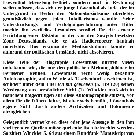
Löwenthal lebenslang festhielt, sondern auch in Rechnung
stellen müssen, dass sich der junge Löwenthal als Jude, der im
Untergrund in Berlin den Nationalsozialismus überlebte,
grundsätzlich gegen jeden Totalitarismus wandte. Seine
Unterdrückungs- und Verfolgungserfahrung unter Hitler
machte ihn zweifellos besonders sensibel für die erneute
Errichtung einer Diktatur in der von den Sowjets besetzten
Zone Deutschlands, die er als Radioreporter hautnah
miterlebte. Das erwünschte Medizinstudium konnte er
aufgrund der politischen Umstände nicht absolvieren.
Diese Teile der Biographie Löwenthals dürften vielen
unbekannt sein, die nur den politischen Meinungsbildner im
Fernsehen kennen. Löwenthals recht wenig bekannte
Autobiographie, auf m.W. nie als Taschenbuch erschienen ist,
schildert unter dem Titel
Ich bin geblieben
(S. 119-120) seinen
Werdegang aus persönlicher Sicht (1). Winckler muß sich in
manchem notgedrungen auf diese Autobiographie stützen, vor
allem für die frühen Jahre, ist aber stets bemüht, Löwenthals
eigene Sicht durch andere Archivalien und Dokumente
abzugleichen.
Gelegentlich vermerkt er, diese oder jene Aussage in den ihm
vorliegenden Quellen müsse quellenkritisch betrachtet werden.
So zitiert Winckler S. 64 aus einem Rundfunk-Manuskript von