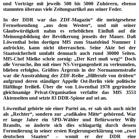
und Vorträge mit jeweils 500 bis 5000 Zuhörern, ebenso
stammten überaus viele Zeitungsartikel aus seiner Feder.
In der DDR war das ZDF-Magazin“ die meistgesehene
Fernsehsendung „aus dem Westen“, und mit seiner
Glaubwürdigkeit nahm es erheblichen Einfluß auf die
Meinungsbildung der Bevölkerung jenseits der Mauer. Daß
Löwenthal beim dortigen MfS zum Staatsfeind Nummer 1
aufrückte, kann nicht überraschen. Seine Akte bei der
Staatssicherheit umfaßt demnach auch rund 30000 Seiten.
MfS-Chef Mielke schrie zornig: „Der Kerl muß weg!“ Doch
alle Versuche, ihn mit einer NS-Vergangenheit zu verleumden,
blieben erfolglos. Größtes Ärgernis in der Normannenstraße
war die Ausstrahlung der ZDF-Reihe „Hilferufe von drüben“
aufgrund deren ständiger Appelle Ost-Berlin viele politische
Häftlinge freiließ. Über die von Löwenthal 1978 gegründete
gleichnamige Privat-Organisation verfaßte das MfS 3553
Aktenseiten und setzte 83 DDR-Spione auf sei an.
Löwenthal gehörte nie einer Partei an, er sah sich auch nicht
als „Rechter“, sondern zur „radikalen Mitte“ gehörend. War
er lange Jahre ein SPD-Wähler und Befürworter Willy
Brandts, so änderte sich dies schlagartig durch dessen
Formulierung in seiner ersten Regierungserklärung von „zwei
deutschen Staaten“ – womit er der DDR eine