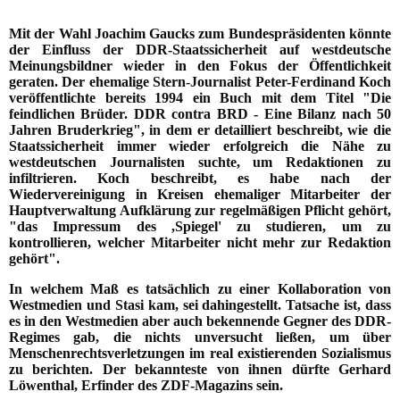
Mit der Wahl Joachim Gaucks zum Bundespräsidenten könnte
der Einfluss der DDR-Staatssicherheit auf westdeutsche
Meinungsbildner wieder in den Fokus der Öffentlichkeit
geraten. Der ehemalige Stern-Journalist Peter-Ferdinand Koch
veröffentlichte bereits 1994 ein Buch mit dem Titel "Die
feindlichen Brüder. DDR contra BRD - Eine Bilanz nach 50
Jahren Bruderkrieg", in dem er detailliert beschreibt, wie die
Staatssicherheit immer wieder erfolgreich die Nähe zu
westdeutschen Journalisten suchte, um Redaktionen zu
infiltrieren. Koch beschreibt, es habe nach der
Wiedervereinigung in Kreisen ehemaliger Mitarbeiter der
Hauptverwaltung Aufklärung zur regelmäßigen Pflicht gehört,
"das Impressum des ,Spiegel' zu studieren, um zu
kontrollieren, welcher Mitarbeiter nicht mehr zur Redaktion
gehört".
In welchem Maß es tatsächlich zu einer Kollaboration von
Westmedien und Stasi kam, sei dahingestellt. Tatsache ist, dass
es in den Westmedien aber auch bekennende Gegner des DDR-
Regimes gab, die nichts unversucht ließen, um über
Menschenrechtsverletzungen im real existierenden Sozialismus
zu berichten. Der bekannteste von ihnen dürfte Gerhard
Löwenthal, Erfinder des ZDF-Magazins sein.