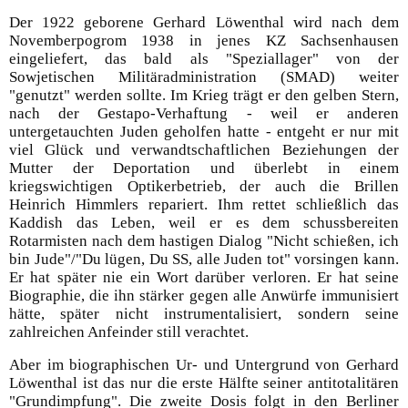
Der 1922 geborene Gerhard Löwenthal wird nach dem
Novemberpogrom 1938 in jenes KZ Sachsenhausen
eingeliefert, das bald als "Speziallager" von der
Sowjetischen Militäradministration (SMAD) weiter
"genutzt" werden sollte. Im Krieg trägt er den gelben Stern,
nach der Gestapo-Verhaftung - weil er anderen
untergetauchten Juden geholfen hatte - entgeht er nur mit
viel Glück und verwandtschaftlichen Beziehungen der
Mutter der Deportation und überlebt in einem
kriegswichtigen Optikerbetrieb, der auch die Brillen
Heinrich Himmlers repariert. Ihm rettet schließlich das
Kaddish das Leben, weil er es dem schussbereiten
Rotarmisten nach dem hastigen Dialog "Nicht schießen, ich
bin Jude"/"Du lügen, Du SS, alle Juden tot" vorsingen kann.
Er hat später nie ein Wort darüber verloren. Er hat seine
Biographie, die ihn stärker gegen alle Anwürfe immunisiert
hätte, später nicht instrumentalisiert, sondern seine
zahlreichen Anfeinder still verachtet.
Aber im biographischen Ur- und Untergrund von Gerhard
Löwenthal ist das nur die erste Hälfte seiner antitotalitären
"Grundimpfung". Die zweite Dosis folgt in den Berliner