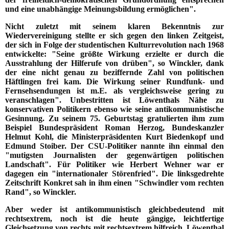
und eine unabhängige Meinungsbildung ermöglichen".
Nicht zuletzt mit seinem klaren Bekenntnis zur
Wiedervereinigung stellte er sich gegen den linken Zeitgeist,
der sich in Folge der studentischen Kulturrevolution nach 1968
entwickelte: "Seine größte Wirkung erzielte er durch die
Ausstrahlung der Hilferufe von drüben", so Winckler, dank
der eine nicht genau zu beziffernde Zahl von politischen
Häftlingen frei kam. Die Wirkung seiner Rundfunk- und
Fernsehsendungen ist m.E. als vergleichsweise gering zu
veranschlagen". Unbestritten ist Löwenthals Nähe zu
konservativen Politikern ebenso wie seine antikommunistische
Gesinnung. Zu seinem 75. Geburtstag gratulierten ihm zum
Beispiel Bundespräsident Roman Herzog, Bundeskanzler
Helmut Kohl, die Ministerpräsidenten Kurt Biedenkopf und
Edmund Stoiber. Der CSU-Politiker nannte ihn einmal den
"mutigsten Journalisten der gegenwärtigen politischen
Landschaft". Für Politiker wie Herbert Wehner war er
dagegen ein "internationaler Störenfried". Die linksgedrehte
Zeitschrift Konkret sah in ihm einen "Schwindler vom rechten
Rand", so Winckler.
Aber weder ist antikommunistisch gleichbedeutend mit
rechtsextrem, noch ist die heute gängige, leichtfertige
Gleichsetzung von rechts mit rechtsextrem hilfreich. Löwenthal