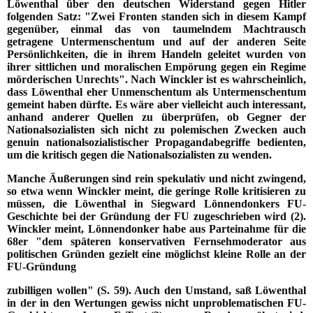
Löwenthal über den deutschen Widerstand gegen Hitler
folgenden Satz: "Zwei Fronten standen sich in diesem Kampf
gegenüber, einmal das von taumelndem Machtrausch
getragene Untermenschentum und auf der anderen Seite
Persönlichkeiten, die in ihrem Handeln geleitet wurden von
ihrer sittlichen und moralischen Empörung gegen ein Regime
mörderischen Unrechts". Nach Winckler ist es wahrscheinlich,
dass Löwenthal eher Unmenschentum als Untermenschentum
gemeint haben dürfte. Es wäre aber vielleicht auch interessant,
anhand anderer Quellen zu überprüfen, ob Gegner der
Nationalsozialisten sich nicht zu polemischen Zwecken auch
genuin nationalsozialistischer Propagandabegriffe bedienten,
um die kritisch gegen die Nationalsozialisten zu wenden.
Manche Äußerungen sind rein spekulativ und nicht zwingend,
so etwa wenn Winckler meint, die geringe Rolle kritisieren zu
müssen, die Löwenthal in Siegward Lönnendonkers FU-
Geschichte bei der Gründung der FU zugeschrieben wird (2).
Winckler meint, Lönnendonker habe aus Parteinahme für die
68er "dem späteren konservativen Fernsehmoderator aus
politischen Gründen gezielt eine möglichst kleine Rolle an der
FU-Gründung
zubilligen wollen" (S. 59). Auch den Umstand, saß Löwenthal
in der in den Wertungen gewiss nicht unproblematischen FU-