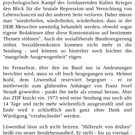
psychologischen Kampf des fortdauernden Kalten Krieges
den Blick für die brutale Repression und Vernichtung von
Lebenschancen auf der anderen Seite verloren. Daher müsse
man "wiederholen, wiederholen, wiederholen, dass in der
DDR Menschen unwürdig behandelt werden, obwohl sogar
eigene Redakteure über diese Konzentration auf bestimmte
Themen stöhnen". Auch die sozialliberale Bundesregierung
stöhnt. Sozialdemokraten kommen nicht mehr in die
Sendung - und können so hinterher noch leichter die
"mangelnde Ausgewogenheit" rügen.
Im Fernsehrat, über den im Band nur in Andeutungen
berichtet wird, muss es oft hoch hergegangen sein. Helmut
Kohl, dem Löwenthal reserviert begegnet - er ist
mittlerweile zum glühenden Anhänger von Franz Josef
Strauß geworden - paukt ihn mehr als einmal heraus. Aber
das ZDF knickt ein. 1973 wird seine Sendung nur noch alle
14 Tage und nicht mehr wöchentlich ausgestrahlt und am
Ende wird e schließlich auch ganz ohne Dank und
Würdigung "verabschiedet" werden.
Löwenthal lässt sich nicht beirren. "Hilferufe von drüben"
heißt ein neuer Sendebestandteil. Er stellt - bis zu viermal -