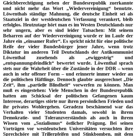
Gleichberechtigung neben der Bundesrepublik zuerkannte
und nicht mehr das Wort „Wiedervereinigung“ benutzte.
Löwenthals ständige Mahnung, die deutsche Einheit sei als
Staatsziel in der westdeutschen Verfassung verankert, bleib
erfolglos. Heutzutage hört man es im Westen Deutschlands nur
sehr ungern, aber es sind leider Tatsachen: Mit seinem
Beharren auf der Wiedervereinigung wurde er im Laufe der
Jahre ein „einsamer Rufer“. Es spricht nicht für eine politische
Reife der vieler Bundesbürger jener Jahre, wenn trotz
Diktatur im anderen Teil Deutschlands der Antikommunist
Löwenthal zusehends als „ewiggestrig“ und
„entspannungsfeindlich“ bewertet wurde. Löwenthal sprach
stets nur die Wahrheit über die Zustände in der DDR – wenn
auch in sehr offener Form – und erinnerte immer wieder an
die politischen Häftlinge. Dennoch glaubte ausgerechnet „Die
Zeit“, ihm „partielle Blindheit“ vorwerfen zu können. Man
muß es eingestehen: Viele Menschen in der Bundesrepublik
hatten am Schicksal der politischen Gefangenen kaum
Interesse, derartiges störte nur ihren persönlichen Frieden und
ihr privates Wohlergehen. Geradezu beschämend war das
Verhalten vieler Studenten damals, sowohl in ihrem
Demokratie- und Toleranzverständnis als auch in ihrem
Wissen vom „Sozialismus“ östlicher Prägung. Bei seinen
Vorträgen vor westdeutschen Universitäten versuchten ihre
Sprechchöre mit Trillerpfeifen und Stinkbomben, mit dem