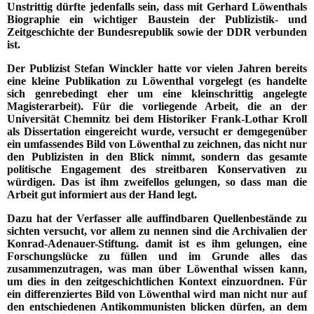
Unstrittig dürfte jedenfalls sein, dass mit Gerhard Löwenthals
Biographie ein wichtiger Baustein der Publizistik- und
Zeitgeschichte der Bundesrepublik sowie der DDR verbunden
ist.
Der Publizist Stefan Winckler hatte vor vielen Jahren bereits
eine kleine Publikation zu Löwenthal vorgelegt (es handelte
sich genrebedingt eher um eine kleinschrittig angelegte
Magisterarbeit). Für die vorliegende Arbeit, die an der
Universität Chemnitz bei dem Historiker Frank-Lothar Kroll
als Dissertation eingereicht wurde, versucht er demgegenüber
ein umfassendes Bild von Löwenthal zu zeichnen, das nicht nur
den Publizisten in den Blick nimmt, sondern das gesamte
politische Engagement des streitbaren Konservativen zu
würdigen. Das ist ihm zweifellos gelungen, so dass man die
Arbeit gut informiert aus der Hand legt.
Dazu hat der Verfasser alle auffindbaren Quellenbestände zu
sichten versucht, vor allem zu nennen sind die Archivalien der
Konrad-Adenauer-Stiftung. damit ist es ihm gelungen, eine
Forschungslücke zu füllen und im Grunde alles das
zusammenzutragen, was man über Löwenthal wissen kann,
um dies in den zeitgeschichtlichen Kontext einzuordnen. Für
ein differenziertes Bild von Löwenthal wird man nicht nur auf
den entschiedenen Antikommunisten blicken dürfen, an dem