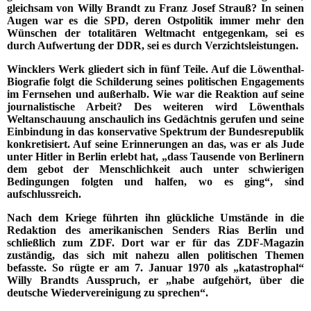
gleichsam von Willy Brandt zu Franz Josef Strauß? In seinen
Augen war es die SPD, deren Ostpolitik immer mehr den
Wünschen der totalitären Weltmacht entgegenkam, sei es
durch Aufwertung der DDR, sei es durch Verzichtsleistungen.
Wincklers Werk gliedert sich in fünf Teile. Auf die Löwenthal-
Biografie folgt die Schilderung seines politischen Engagements
im Fernsehen und außerhalb. Wie war die Reaktion auf seine
journalistische Arbeit? Des weiteren wird Löwenthals
Weltanschauung anschaulich ins Gedächtnis gerufen und seine
Einbindung in das konservative Spektrum der Bundesrepublik
konkretisiert. Auf seine Erinnerungen an das, was er als Jude
unter Hitler in Berlin erlebt hat, „dass Tausende von Berlinern
dem gebot der Menschlichkeit auch unter schwierigen
Bedingungen folgten und halfen, wo es ging“, sind
aufschlussreich.
Nach dem Kriege führten ihn glückliche Umstände in die
Redaktion des amerikanischen Senders Rias Berlin und
schließlich zum ZDF. Dort war er für das ZDF-Magazin
zuständig, das sich mit nahezu allen politischen Themen
befasste. So rügte er am 7. Januar 1970 als „katastrophal“
Willy Brandts Ausspruch, er „habe aufgehört, über die
deutsche Wiedervereinigung zu sprechen“.