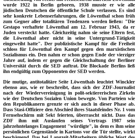
wurde 1922 in Berlin geboren, 1938 musste er wie alle
jüdischen Deutschen die öffentliche Schule verlassen. Es sind
sehr konkrete Lebenserfahrungen, die Löwenthal schon früh
zum Gegner aller totalitären Tendenzen werden ließen: "Die
Gestapo verhaftete Löwenthal am 12. Februar 1943, da er
Juden versteckt hatte. Gleichzeitig nahm sie seine Eltern fest,
die Löwenthal aber nicht in seine Untergrund-Tätigkeit
eingeweiht hatte". Der publizistische Kampf für die Freiheit
schloss für Löwenthal den Kampf gegen den marxistischen
Sozialismus ein. Den nahm er schon gegen Ende der vierziger
Jahre auf, indem er gegen die Gleichschaltung der Berliner
Universität durch die SED auftrat. Die Blockade Berlins ließ
ihn endgültig zum Opponenten der SED werden.
Die mutige, antitotalitäre Seite Löwenthals leuchtet Winckler
ebenso aus, wie er beschreibt, dass sich der ZDF-Journalist
nach der Wiedervereinigung in polit-sektiererischen Zirkeln
wie der Deutschen Sozialen Union bewegte. Von Parteien wie
den Republikanern grenzte er sich auch in dieser Phase ab.
Dass Stasi-Offiziere den Abschied ihres Staatsfeindes Nr. 1 vom
Fernsehschirm mit Sekt feierten, überrascht nicht. Dass das
ZDF ihm mit Auslaufen seines Vertrags 1987 sein
jahrzehntelanges Engagement "würdigte", in dem es ihm seine
persönlichen Gegenstände in Kartons vor die Tür stellte, wirkt
beschämend. Das bei Langzeit-Mitarbeitern übliche Wort des