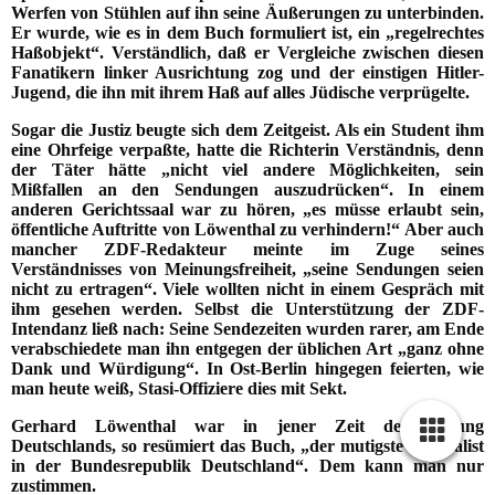
Werfen von Stühlen auf ihn seine Äußerungen zu unterbinden.
Er wurde, wie es in dem Buch formuliert ist, ein „regelrechtes
Haßobjekt“. Verständlich, daß er Vergleiche zwischen diesen
Fanatikern linker Ausrichtung zog und der einstigen Hitler-
Jugend, die ihn mit ihrem Haß auf alles Jüdische verprügelte.
Sogar die Justiz beugte sich dem Zeitgeist. Als ein Student ihm
eine Ohrfeige verpaßte, hatte die Richterin Verständnis, denn
der Täter hätte „nicht viel andere Möglichkeiten, sein
Mißfallen an den Sendungen auszudrücken“. In einem
anderen Gerichtssaal war zu hören, „es müsse erlaubt sein,
öffentliche Auftritte von Löwenthal zu verhindern!“ Aber auch
mancher ZDF-Redakteur meinte im Zuge seines
Verständnisses von Meinungsfreiheit, „seine Sendungen seien
nicht zu ertragen“. Viele wollten nicht in einem Gespräch mit
ihm gesehen werden. Selbst die Unterstützung der ZDF-
Intendanz ließ nach: Seine Sendezeiten wurden rarer, am Ende
verabschiedete man ihn entgegen der üblichen Art „ganz ohne
Dank und Würdigung“. In Ost-Berlin hingegen feierten, wie
man heute weiß, Stasi-Offiziere dies mit Sekt.
Gerhard Löwenthal war in jener Zeit der Teilung
Deutschlands, so resümiert das Buch, „der mutigste Journalist
in der Bundesrepublik Deutschland“. Dem kann man nur
zustimmen.