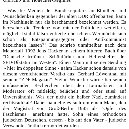
Ulbricht- und Honecker-Regimes
"Was die Medien der Bundesrepublik an Blindheit und
Wunschdenken gegenüber der alten DDR offenbarten, kann
im Nachhinein nur als beschämend bezeichnet werden. Es
herrschte die Tendenz vor, mit der Politik zu wetteifern,
möglichst stabilitätsorientiert zu berichten. Wer möchte sich
schon als Entspannungsgegner oder Antikommunist
bezeichnen lassen?" Das schrieb unmittelbar nach dem
Mauerfall 1992 Jens Hacker in seinem bitteren Buch über
"Deutsche Irrtümer: Schönfärber und Helfershelfer der
SED-Diktatur im Westen". Einen Mann mit seiner Sendung
- hier im doppelten Sinne - nahm Hacker schon damals von
diesem vernichtenden Verdikt aus: Gerhard Löwenthal mit
seinem "ZDF-Magazin". Stefan Winckler wurde bei seinen
umfassenden Recherchen über den Journalisten und
Moderator oft mitleidig belächelt und oder stieß auf
Unverständnis. Was der nicht ein halber Nazi, zumindest
rechtsradikal? Dabei handelte es sich um einen Mann, den
der Magistrat von Groß-Berlin 1945 als "Opfer des
Faschismus" anerkannt hatte, Sohn eines orthodoxen
jüdischen Deutschen, dessen - bis auf den Vater - jüdische
Verwandte sämtlich ermordet wurden.