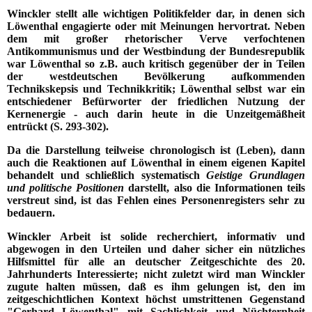
Winckler stellt alle wichtigen Politikfelder dar, in denen sich
Löwenthal engagierte oder mit Meinungen hervortrat. Neben
dem mit großer rhetorischer Verve verfochtenen
Antikommunismus und der Westbindung der Bundesrepublik
war Löwenthal so z.B. auch kritisch gegenüber der in Teilen
der westdeutschen Bevölkerung aufkommenden
Technikskepsis und Technikkritik; Löwenthal selbst war ein
entschiedener Befürworter der friedlichen Nutzung der
Kernenergie - auch darin heute in die Unzeitgemäßheit
entrückt (S. 293-302).
Da die Darstellung teilweise chronologisch ist (Leben), dann
auch die Reaktionen auf Löwenthal in einem eigenen Kapitel
behandelt und schließlich systematisch
Geistige Grundlagen
und politische Positionen
darstellt, also die Informationen teils
verstreut sind, ist das Fehlen eines Personenregisters sehr zu
bedauern.
Winckler Arbeit ist solide recherchiert, informativ und
abgewogen in den Urteilen und daher sicher ein nützliches
Hilfsmittel für alle an deutscher Zeitgeschichte des 20.
Jahrhunderts Interessierte; nicht zuletzt wird man Winckler
zugute halten müssen, daß es ihm gelungen ist, den im
zeitgeschichtlichen Kontext höchst umstrittenen Gegenstand
"Gerhard Löwenthal" mit Sachlichkeit und Nüchternheit