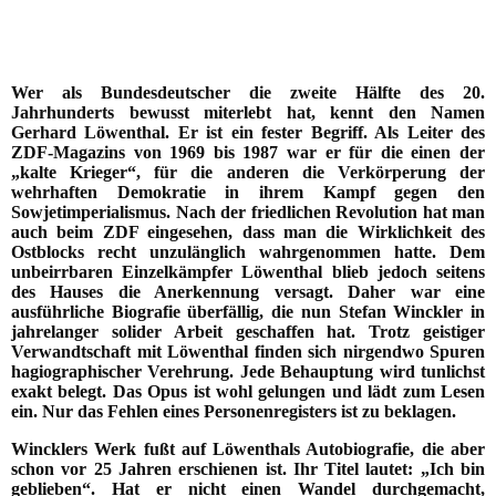
Wer als Bundesdeutscher die zweite Hälfte des 20.
Jahrhunderts bewusst miterlebt hat, kennt den Namen
Gerhard Löwenthal. Er ist ein fester Begriff. Als Leiter des
ZDF-Magazins von 1969 bis 1987 war er für die einen der
„kalte Krieger“, für die anderen die Verkörperung der
wehrhaften Demokratie in ihrem Kampf gegen den
Sowjetimperialismus. Nach der friedlichen Revolution hat man
auch beim ZDF eingesehen, dass man die Wirklichkeit des
Ostblocks recht unzulänglich wahrgenommen hatte. Dem
unbeirrbaren Einzelkämpfer Löwenthal blieb jedoch seitens
des Hauses die Anerkennung versagt. Daher war eine
ausführliche Biografie überfällig, die nun Stefan Winckler in
jahrelanger solider Arbeit geschaffen hat. Trotz geistiger
Verwandtschaft mit Löwenthal finden sich nirgendwo Spuren
hagiographischer Verehrung. Jede Behauptung wird tunlichst
exakt belegt. Das Opus ist wohl gelungen und lädt zum Lesen
ein. Nur das Fehlen eines Personenregisters ist zu beklagen.
Wincklers Werk fußt auf Löwenthals Autobiografie, die aber
schon vor 25 Jahren erschienen ist. Ihr Titel lautet: „Ich bin
geblieben“. Hat er nicht einen Wandel durchgemacht,