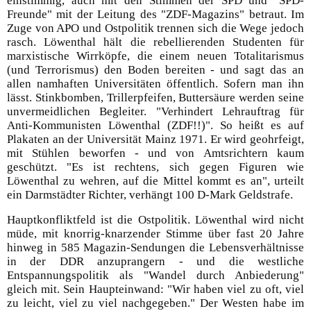
einstimmig, auch mit den Stimmen der SPD und "SPD-
Freunde" mit der Leitung des "ZDF-Magazins" betraut. Im
Zuge von APO und Ostpolitik trennen sich die Wege jedoch
rasch. Löwenthal hält die rebellierenden Studenten für
marxistische Wirrköpfe, die einem neuen Totalitarismus
(und Terrorismus) den Boden bereiten - und sagt das an
allen namhaften Universitäten öffentlich. Sofern man ihn
lässt. Stinkbomben, Trillerpfeifen, Buttersäure werden seine
unvermeidlichen Begleiter. "Verhindert Lehrauftrag für
Anti-Kommunisten Löwenthal (ZDF!!)". So heißt es auf
Plakaten an der Universität Mainz 1971. Er wird geohrfeigt,
mit Stühlen beworfen - und von Amtsrichtern kaum
geschützt. "Es ist rechtens, sich gegen Figuren wie
Löwenthal zu wehren, auf die Mittel kommt es an", urteilt
ein Darmstädter Richter, verhängt 100 D-Mark Geldstrafe.
Hauptkonfliktfeld ist die Ostpolitik. Löwenthal wird nicht
müde, mit knorrig-knarzender Stimme über fast 20 Jahre
hinweg in 585 Magazin-Sendungen die Lebensverhältnisse
in der DDR anzuprangern - und die westliche
Entspannungspolitik als "Wandel durch Anbiederung"
gleich mit. Sein Haupteinwand: "Wir haben viel zu oft, viel
zu leicht, viel zu viel nachgegeben." Der Westen habe im