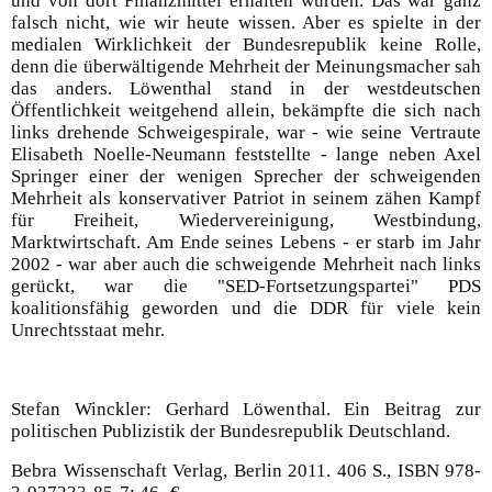
und von dort Finanzmittel erhalten würden. Das war ganz
falsch nicht, wie wir heute wissen. Aber es spielte in der
medialen Wirklichkeit der Bundesrepublik keine Rolle,
denn die überwältigende Mehrheit der Meinungsmacher sah
das anders. Löwenthal stand in der westdeutschen
Öffentlichkeit weitgehend allein, bekämpfte die sich nach
links drehende Schweigespirale, war - wie seine Vertraute
Elisabeth Noelle-Neumann feststellte - lange neben Axel
Springer einer der wenigen Sprecher der schweigenden
Mehrheit als konservativer Patriot in seinem zähen Kampf
für Freiheit, Wiedervereinigung, Westbindung,
Marktwirtschaft. Am Ende seines Lebens - er starb im Jahr
2002 - war aber auch die schweigende Mehrheit nach links
gerückt, war die "SED-Fortsetzungspartei" PDS
koalitionsfähig geworden und die DDR für viele kein
Unrechtsstaat mehr.
Stefan Winckler: Gerhard Löwenthal. Ein Beitrag zur
politischen Publizistik der Bundesrepublik Deutschland.
Bebra Wissenschaft Verlag, Berlin 2011. 406 S., ISBN 978-