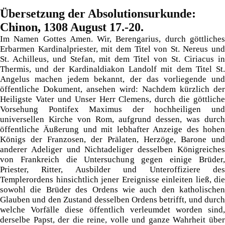
Übersetzung der Absolutionsurkunde:
Chinon, 1308 August 17.-20.
Im Namen Gottes Amen. Wir, Berengarius, durch göttliches
Erbarmen Kardinalpriester, mit dem Titel von St. Nereus und
St. Achilleus, und Stefan, mit dem Titel von St. Ciriacus in
Thermis, und der Kardinaldiakon Landolf mit dem Titel St.
Angelus machen jedem bekannt, der das vorliegende und
öffentliche Dokument, ansehen wird: Nachdem kürzlich der
Heiligste Vater und Unser Herr Clemens, durch die göttliche
Vorsehung Pontifex Maximus der hochheiligen und
universellen Kirche von Rom, aufgrund dessen, was durch
öffentliche Äußerung und mit lebhafter Anzeige des hohen
Königs der Franzosen, der Prälaten, Herzöge, Barone und
anderer Adeliger und Nichtadeliger desselben Königreiches
von Frankreich die Untersuchung gegen einige Brüder,
Priester, Ritter, Ausbilder und Unteroffiziere des
Templerordens hinsichtlich jener Ereignisse einleiten ließ, die
sowohl die Brüder des Ordens wie auch den katholischen
Glauben und den Zustand desselben Ordens betrifft, und durch
welche Vorfälle diese öffentlich verleumdet worden sind,
derselbe Papst, der die reine, volle und ganze Wahrheit über