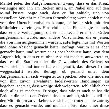
Mäntel jeden der Aufgenommenen zwang, dass er das Kreuz
verleugne und ihn am Rücken unten, am Nabel und auf den
Mund küsste. Sagte auch, dass er ihn anhielt, sich von
sexuellem Verkehr mit Frauen fernzuhalten; wenn er sich nicht
von der Unzucht enthalten könnte, sollte er sich mit den
Mitbrüdern vereinigen. Hinsichtlich des Eides sagte er auch,
dass er die Verleugnung, die er machte, als er in den Orden
aufgenommen wurde, und andere Vorschriften, die er jenen,
die von ihm aufgenommen wurden, auferlegte, nur mit Worten
und ohne Absicht gemacht hatte. Befragt, warum er es aber
gemacht hatte, und warum er es aber bedauert hatte, von dem
Augenblick, in dem er es ohne Absicht machte, antwortete er,
dass es die Statuten oder die Gewohnheit des Ordens so
vorschrieben: und immer hatte er gehofft, dass dieser Irrtum
weggeschafft werde. Befragt, ob jemand unter dem
Aufgenommenen sich weigerte, zu spucken oder die anderen
von ihm zuvor erwähnten tadelswerten Handlungen zu
begehen, sagte er, dass wenige sich weigerten, schließlich aber
doch alles es machten. Er sagte, dass wie er auch selbst die
Brüder, die er in den Orden aufnahm, anhielt, sich sexuell mit
den Mitbrüdern zu verkehren, es sich aber trotzdem nie zutrug,
dass es gemacht wurde, und niemals hörte, dass einer diese