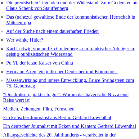
Die preußischen Tugenden und der Widerstand. Zum Gedenken an
Claus Schenk von Stauffenberg
Das (nahezu) gewaltlose Ende der kommunistischen Herrschaft in
Mitteleuropa
Auf der Suche nach einem dauerhaften Frieden
Wer wählte Hitler?
Karl Ludwig von und zu Guttenberg - ein fränkischer Adeliger im
geistig-publizistischen Widerstand
Pu Yi, der letzte Kaiser von China
Hermann Axen, ein jüdischer Deutscher und Kommunist
Massenwirkung und innere Entwicklung. Bruce Springsteen zum
75. Geburtstag
"Quadratisch, praktisch, gut": Warum das bayerische Nizza eine
Reise wert ist
Medien, Zeitungen, Film, Fernsehen
Ein kritischer Journalist aus Berlin: Gerhard Löwenthal
Ein deutscher Journalist mit Ecken und Kanten: Gerhard Löwenthal
Alltagsgeschichte des 20. Jahrhunderts - verarbeitet in der