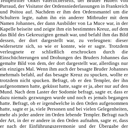
Tempelritter Onkel väterlicherseits, der Bruder Hubert von
Parraud, der Visitator der Ordensniederlassungen in Frankreich
und Poitou auf. Nachdem er ihm den Ordensmantel um die
Schultern legte, nahm ihn ein anderer Mitbruder mit dem
Namen Johannes, der dann Ausbilder von La Muce war, in der
Kapelle beiseite und zeigte ihm ein bestimmtes Kreuz, auf dem
das Bild des Gekreuzigten gemalt war, und befahl ihm das Bild
dessen, der dort dargestellt war, zu verleugnen: dieser
widersetzte sich, so wie er konnte, wie er sagte. Trotzdem
verleugnete er schließlich erschrocken durch die
Einschüchterungen und Drohungen des Bruders Johannes das
gemalte Bild von dem, der dort dargestellt war, allerdings nur
ein einziges Mal. Wenn ihm auch der besagte Bruder Johannes
mehrmals befahl, auf das besagte Kreuz zu spucken, wollte er
trotzdem nicht spucken. Befragt, ob er den Templer, der ihn
aufgenommen hatte, geküsst hatte, sagte er ja, aber nur auf den
Mund. Nach dem Laster der Sodomie befragt, sagte er, dass er
dazu niemals gezwungen wurde und noch es jemals begangen
hatte. Befragt, ob er irgendwelche in den Orden aufgenommen
hatte, sagte er ja, viele Personen und bei vielen Gelegenheiten,
mehr als jeder andere im Orden lebende Templer. Befragt nach
der Art, in der er andere in den Orden aufnahm, sagte er, dass
er nach der Einführungszeremonie und der Übergabe der