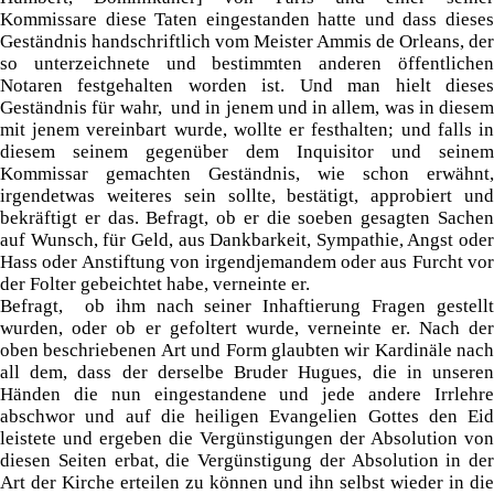
Kommissare diese Taten eingestanden hatte und dass dieses
Geständnis handschriftlich vom Meister Ammis de Orleans, der
so unterzeichnete und bestimmten anderen öffentlichen
Notaren festgehalten worden ist. Und man hielt dieses
Geständnis für wahr, und in jenem und in allem, was in diesem
mit jenem vereinbart wurde, wollte er festhalten; und falls in
diesem seinem gegenüber dem Inquisitor und seinem
Kommissar gemachten Geständnis, wie schon erwähnt,
irgendetwas weiteres sein sollte, bestätigt, approbiert und
bekräftigt er das. Befragt, ob er die soeben gesagten Sachen
auf Wunsch, für Geld, aus Dankbarkeit, Sympathie, Angst oder
Hass oder Anstiftung von irgendjemandem oder aus Furcht vor
der Folter gebeichtet habe, verneinte er.
Befragt, ob ihm nach seiner Inhaftierung Fragen gestellt
wurden, oder ob er gefoltert wurde, verneinte er. Nach der
oben beschriebenen Art und Form glaubten wir Kardinäle nach
all dem, dass der derselbe Bruder Hugues, die in unseren
Händen die nun eingestandene und jede andere Irrlehre
abschwor und auf die heiligen Evangelien Gottes den Eid
leistete und ergeben die Vergünstigungen der Absolution von
diesen Seiten erbat, die Vergünstigung der Absolution in der
Art der Kirche erteilen zu können und ihn selbst wieder in die