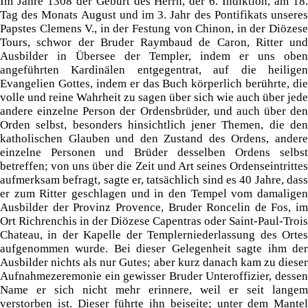
Im Jahre 1308 der Geburt des Herrn, der 6. Indiktion, am 18.
Tag des Monats August und im 3. Jahr des Pontifikats unseres
Papstes Clemens V., in der Festung von Chinon, in der Diözese
Tours, schwor der Bruder Raymbaud de Caron, Ritter und
Ausbilder in Übersee der Templer, indem er uns oben
angeführten Kardinälen entgegentrat, auf die heiligen
Evangelien Gottes, indem er das Buch körperlich berührte, die
volle und reine Wahrheit zu sagen über sich wie auch über jede
andere einzelne Person der Ordensbrüder, und auch über den
Orden selbst, besonders hinsichtlich jener Themen, die den
katholischen Glauben und den Zustand des Ordens, andere
einzelne Personen und Brüder desselben Ordens selbst
betreffen; von uns über die Zeit und Art seines Ordenseintrittes
aufmerksam befragt, sagte er, tatsächlich sind es 40 Jahre, dass
er zum Ritter geschlagen und in den Tempel vom damaligen
Ausbilder der Provinz Provence, Bruder Roncelin de Fos, im
Ort Richrenchis in der Diözese Capentras oder Saint-Paul-Trois
Chateau, in der Kapelle der Templerniederlassung des Ortes
aufgenommen wurde. Bei dieser Gelegenheit sagte ihm der
Ausbilder nichts als nur Gutes; aber kurz danach kam zu dieser
Aufnahmezeremonie ein gewisser Bruder Unteroffizier, dessen
Name er sich nicht mehr erinnere, weil er seit langem
verstorben ist. Dieser führte ihn beiseite; unter dem Mantel