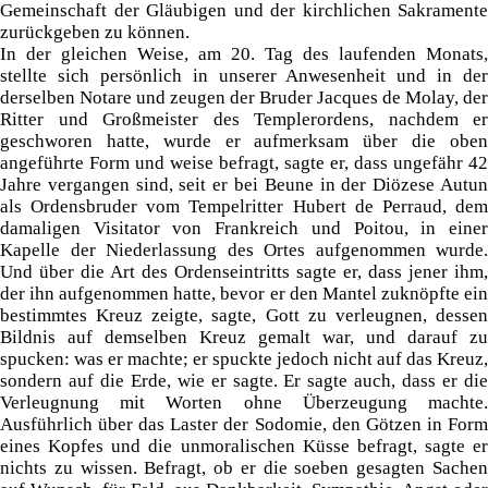
Gemeinschaft der Gläubigen und der kirchlichen Sakramente
zurückgeben zu können.
In der gleichen Weise, am 20. Tag des laufenden Monats,
stellte sich persönlich in unserer Anwesenheit und in der
derselben Notare und zeugen der Bruder Jacques de Molay, der
Ritter und Großmeister des Templerordens, nachdem er
geschworen hatte, wurde er aufmerksam über die oben
angeführte Form und weise befragt, sagte er, dass ungefähr 42
Jahre vergangen sind, seit er bei Beune in der Diözese Autun
als Ordensbruder vom Tempelritter Hubert de Perraud, dem
damaligen Visitator von Frankreich und Poitou, in einer
Kapelle der Niederlassung des Ortes aufgenommen wurde.
Und über die Art des Ordenseintritts sagte er, dass jener ihm,
der ihn aufgenommen hatte, bevor er den Mantel zuknöpfte ein
bestimmtes Kreuz zeigte, sagte, Gott zu verleugnen, dessen
Bildnis auf demselben Kreuz gemalt war, und darauf zu
spucken: was er machte; er spuckte jedoch nicht auf das Kreuz,
sondern auf die Erde, wie er sagte. Er sagte auch, dass er die
Verleugnung mit Worten ohne Überzeugung machte.
Ausführlich über das Laster der Sodomie, den Götzen in Form
eines Kopfes und die unmoralischen Küsse befragt, sagte er
nichts zu wissen. Befragt, ob er die soeben gesagten Sachen