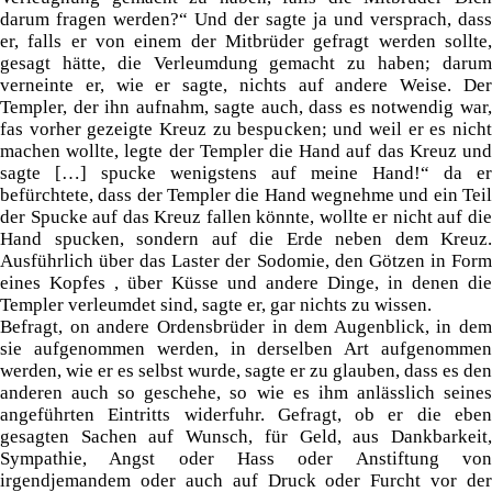
darum fragen werden?“ Und der sagte ja und versprach, dass
er, falls er von einem der Mitbrüder gefragt werden sollte,
gesagt hätte, die Verleumdung gemacht zu haben; darum
verneinte er, wie er sagte, nichts auf andere Weise. Der
Templer, der ihn aufnahm, sagte auch, dass es notwendig war,
fas vorher gezeigte Kreuz zu bespucken; und weil er es nicht
machen wollte, legte der Templer die Hand auf das Kreuz und
sagte […] spucke wenigstens auf meine Hand!“ da er
befürchtete, dass der Templer die Hand wegnehme und ein Teil
der Spucke auf das Kreuz fallen könnte, wollte er nicht auf die
Hand spucken, sondern auf die Erde neben dem Kreuz.
Ausführlich über das Laster der Sodomie, den Götzen in Form
eines Kopfes , über Küsse und andere Dinge, in denen die
Templer verleumdet sind, sagte er, gar nichts zu wissen.
Befragt, on andere Ordensbrüder in dem Augenblick, in dem
sie aufgenommen werden, in derselben Art aufgenommen
werden, wie er es selbst wurde, sagte er zu glauben, dass es den
anderen auch so geschehe, so wie es ihm anlässlich seines
angeführten Eintritts widerfuhr. Gefragt, ob er die eben
gesagten Sachen auf Wunsch, für Geld, aus Dankbarkeit,
Sympathie, Angst oder Hass oder Anstiftung von
irgendjemandem oder auch auf Druck oder Furcht vor der