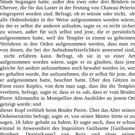
Sünde begangen hatte, außer den zwei oder drei Brüdern in
Übersee, die für das Laster in der Festung von Chateau-Pelerin
eingesperrt worden sind. Befragt, ob er wüsste oder nicht, ob
alle Ordensbrüder in der Weise aufgenommen worden wären,
in der er selbst die anderen aufnahm, sagte er, es nicht sicher
zu wissen, außer für sich selbst und jene, die er persönlich
aufgenommen hatte, weil die Templer in einem so geheimen
Verfahren in den Orden aufgenommen werden, dass man es
von denen, die bei der Aufnahmefeierlichkeit anwesend sind,
nicht erfahren kann. Befragt, ob sie in so einer Art
aufgenommen worden wären, sagte er zu glauben, dass jene
gleiche Art andere aufzunehmen noch bewahrt worden ist, wie
es gehalten wurde, ihn aufzunehmen, die er selbst für jene, die
er aufgenommen hatte, beachtet hatte. Über den Götzen in
Form eines Kopfes, von dem man sagt, dass ihn die Templer
verehren, befragt, sagte er, dass er es sah, dass er vom Bruder
Pierre Allemandin in Montpellier dem Ausbilder an jenem Ort
gezeigt wurde; und
dieser Kopf verblieb beim Bruder Pierre. Über das Alter seines
Ordenseintritts befragt, sagte er, von seiner Mutter hörte er zu
sagen, 18 Jahre gehabt zu haben. Er sagte auch, dass er schon
einmal in Anwesenheit des Inquisitors Guillaume [Guillaume
Humbert, Dominikaner] von Paris und einer seiner