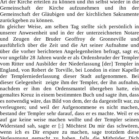
Art der Kirche erteilen zu können und ihn selbst wieder in die
Gemeinschaft der Kirche aufzunehmen und ihn der
Gemeinschaft der Gläubigen und der kirchlichen Sakramente
zurückgeben zu können.
In gleicher Weise, am selben Tag stellte sich persönlich in
unserer Anwesenheit und in der der unterzeichneten Notare
und Zeugen der Bruder Geoffroy de Gronneville und
ausführlich über die Zeit und die Art seiner Aufnahme und
über die vorher berichteten Angelegenheiten befragt, sagt er,
vor ungefähr 28 Jahren wurde er als Ordensbruder der Templer
vom Ritter und Ausbilder der Niederlassung [der] Templer in
England, von Robert de Torville, bei London in einer Kapelle
der Templerniederlassung dieser Stadt aufgenommen. Bei
dieser Gelegenheit zeigte ihm der Templer, der ihn aufnahm,
nachdem er ihm den Ordensmantel übergeben hatte, ein
gemaltes Kreuz in einem bestimmten Buch und sagte ihm, dass
es notwendig wäre, das Bild von dem, der da dargestellt war, zu
verleugnen; und weil der Aufgenommene es nicht machen,
bestand der Templer sehr darauf, dass er es machte. Weil er es
auf gar keine weise machen wollte und der Templer seinen
Widerstand sah, sagte er [:] Möchtest Du mir das schwören,
wenn ich es Dir erspare zu machen, sage trotzdem diese
Verleugnung gemacht zu haben, falls die Mitbrüder Dich