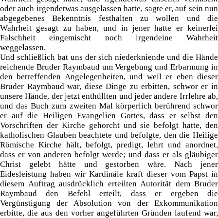
oder auch irgendetwas ausgelassen hatte, sagte er, auf sein nun
abgegebenes Bekenntnis festhalten zu wollen und die
Wahrheit gesagt zu haben, und in jener hatte er keinerlei
Falschheit eingemischt noch irgendeine Wahrheit
weggelassen.
Und schließlich bat uns der sich niederkniende und die Hände
reichende Bruder Raymbaud um Vergebung und Erbarmung in
den betreffenden Angelegenheiten, und weil er eben dieser
Bruder Raymbaud war, diese Dinge zu erbitten, schwor er in
unsere Hände, der jetzt enthüllten und jeder andere Irrlehre ab,
und das Buch zum zweiten Mal körperlich berührend schwor
er auf die Heiligen Evangelien Gottes, dass er selbst den
Vorschriften der Kirche gehorcht und sie befolgt hatte, den
katholischen Glauben beachtete und befolgte, den die Heilige
Römische Kirche hält, befolgt, predigt, lehrt und anordnet,
dass er von anderen befolgt werde; und dass er als gläubiger
Christ gelebt hätte und gestorben wäre. Nach jener
Eidesleistung haben wir Kardinäle kraft dieser vom Papst in
diesem Auftrag ausdrücklich erteilten Autorität dem Bruder
Raymbaud den Befehl erteilt, dass er ergeben die
Vergünstigung der Absolution von der Exkommunikation
erbitte, die aus den vorher angeführten Gründen laufend war,