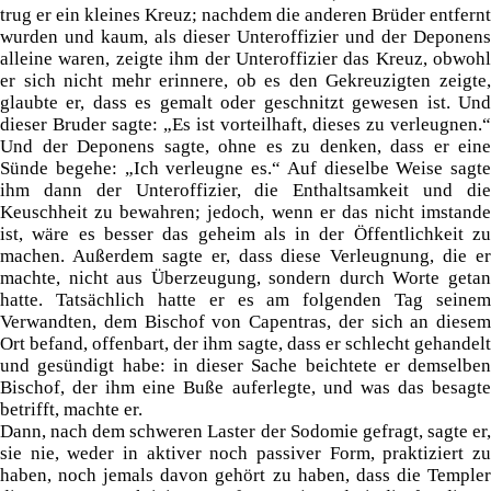
trug er ein kleines Kreuz; nachdem die anderen Brüder entfernt
wurden und kaum, als dieser Unteroffizier und der Deponens
alleine waren, zeigte ihm der Unteroffizier das Kreuz, obwohl
er sich nicht mehr erinnere, ob es den Gekreuzigten zeigte,
glaubte er, dass es gemalt oder geschnitzt gewesen ist. Und
dieser Bruder sagte: „Es ist vorteilhaft, dieses zu verleugnen.“
Und der Deponens sagte, ohne es zu denken, dass er eine
Sünde begehe: „Ich verleugne es.“ Auf dieselbe Weise sagte
ihm dann der Unteroffizier, die Enthaltsamkeit und die
Keuschheit zu bewahren; jedoch, wenn er das nicht imstande
ist, wäre es besser das geheim als in der Öffentlichkeit zu
machen. Außerdem sagte er, dass diese Verleugnung, die er
machte, nicht aus Überzeugung, sondern durch Worte getan
hatte. Tatsächlich hatte er es am folgenden Tag seinem
Verwandten, dem Bischof von Capentras, der sich an diesem
Ort befand, offenbart, der ihm sagte, dass er schlecht gehandelt
und gesündigt habe: in dieser Sache beichtete er demselben
Bischof, der ihm eine Buße auferlegte, und was das besagte
betrifft, machte er.
Dann, nach dem schweren Laster der Sodomie gefragt, sagte er,
sie nie, weder in aktiver noch passiver Form, praktiziert zu
haben, noch jemals davon gehört zu haben, dass die Templer