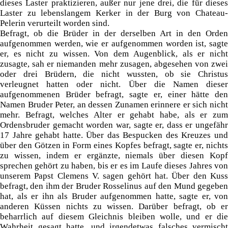
dieses Laster praktizieren, außer nur jene drei, die für dieses
Laster zu lebenslangem Kerker in der Burg von Chateau-
Pelerin verurteilt worden sind.
Befragt, ob die Brüder in der derselben Art in den Orden
aufgenommen werden, wie er aufgenommen worden ist, sagte
er, es nicht zu wissen. Von dem Augenblick, als er nicht
zusagte, sah er niemanden mehr zusagen, abgesehen von zwei
oder drei Brüdern, die nicht wussten, ob sie Christus
verleugnet hatten oder nicht. Über die Namen dieser
aufgenommenen Brüder befragt, sagte er, einer hätte den
Namen Bruder Peter, an dessen Zunamen erinnere er sich nicht
mehr. Befragt, welches Alter er gehabt habe, als er zum
Ordensbruder gemacht worden war, sagte er, dass er ungefähr
17 Jahre gehabt hatte. Über das Bespucken des Kreuzes und
über den Götzen in Form eines Kopfes befragt, sagte er, nichts
zu wissen, indem er ergänzte, niemals über diesen Kopf
sprechen gehört zu haben, bis er es im Laufe dieses Jahres von
unserem Papst Clemens V. sagen gehört hat. Über den Kuss
befragt, den ihm der Bruder Rosselinus auf den Mund gegeben
hat, als er ihn als Bruder aufgenommen hatte, sagte er, von
anderen Küssen nichts zu wissen. Darüber befragt, ob er
beharrlich auf diesem Gleichnis bleiben wolle, und er die
Wahrheit gesagt hatte, und irgendetwas falsches vermischt