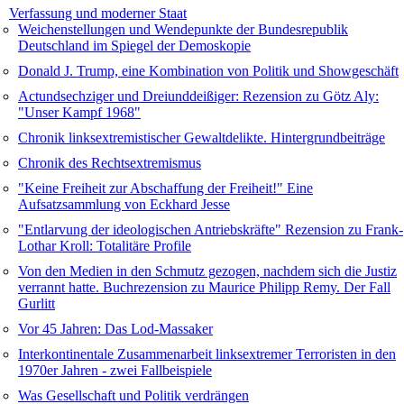
Verfassung und moderner Staat
Weichenstellungen und Wendepunkte der Bundesrepublik
Deutschland im Spiegel der Demoskopie
Donald J. Trump, eine Kombination von Politik und Showgeschäft
Actundsechziger und Dreiunddeißiger: Rezension zu Götz Aly:
"Unser Kampf 1968"
Chronik linksextremistischer Gewaltdelikte. Hintergrundbeiträge
Chronik des Rechtsextremismus
"Keine Freiheit zur Abschaffung der Freiheit!" Eine
Aufsatzsammlung von Eckhard Jesse
"Entlarvung der ideologischen Antriebskräfte" Rezension zu Frank-
Lothar Kroll: Totalitäre Profile
Von den Medien in den Schmutz gezogen, nachdem sich die Justiz
verrannt hatte. Buchrezension zu Maurice Philipp Remy. Der Fall
Gurlitt
Vor 45 Jahren: Das Lod-Massaker
Interkontinentale Zusammenarbeit linksextremer Terroristen in den
1970er Jahren - zwei Fallbeispiele
Was Gesellschaft und Politik verdrängen