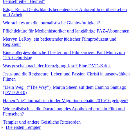
Fernsehreihe "Heimat"
Edgar Reitz: Deutschlands bedeutendster Autorenfilmer über Leben
und Arbeit
Wie steht es um die journalistische Glaubwürdigkeit?
Pflichtlektüre für Medienhistoriker und langjährige FAZ-Abonnenten
Mervyn LeRoy: ein bedeutender jüdischer Filmproduzent und
Regisseur
Eine außergewöhnliche Theater- und Filmkarriere: Paul Muni zum
125. Geburtstag
Was geschah nach der Kreuzigung Jesu? Eine DVD-Kritik
Jesus und die Regisseure. Leben und Passion Christi in ausgewählten
Filmen
"Dein Weg" ("The Way"): Martin Sheen auf dem Camino Santiago
(DVD 2010)
Haben "die" Journalisten in der Migrationsdebatte 2015/16 gelogen?
Wie realistisch ist die Darstellung des Apothekerberufs in Film und
Fernsehen?
Templer und andere Geistliche Ritterorden
Die ersten Templer