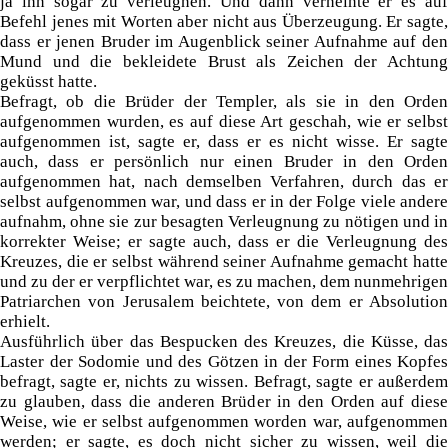
ja ihn sogar zu verleugnen. Und dann verneinte er es auf
Befehl jenes mit Worten aber nicht aus Überzeugung. Er sagte,
dass er jenen Bruder im Augenblick seiner Aufnahme auf den
Mund und die bekleidete Brust als Zeichen der Achtung
geküsst hatte.
Befragt, ob die Brüder der Templer, als sie in den Orden
aufgenommen wurden, es auf diese Art geschah, wie er selbst
aufgenommen ist, sagte er, dass er es nicht wisse. Er sagte
auch, dass er persönlich nur einen Bruder in den Orden
aufgenommen hat, nach demselben Verfahren, durch das er
selbst aufgenommen war, und dass er in der Folge viele andere
aufnahm, ohne sie zur besagten Verleugnung zu nötigen und in
korrekter Weise; er sagte auch, dass er die Verleugnung des
Kreuzes, die er selbst während seiner Aufnahme gemacht hatte
und zu der er verpflichtet war, es zu machen, dem nunmehrigen
Patriarchen von Jerusalem beichtete, von dem er Absolution
erhielt.
Ausführlich über das Bespucken des Kreuzes, die Küsse, das
Laster der Sodomie und des Götzen in der Form eines Kopfes
befragt, sagte er, nichts zu wissen. Befragt, sagte er außerdem
zu glauben, dass die anderen Brüder in den Orden auf diese
Weise, wie er selbst aufgenommen worden war, aufgenommen
werden; er sagte, es doch nicht sicher zu wissen, weil die