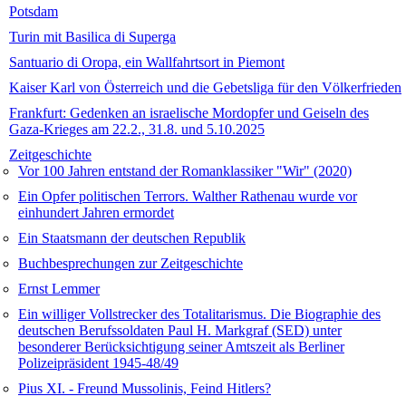
Potsdam
Turin mit Basilica di Superga
Santuario di Oropa, ein Wallfahrtsort in Piemont
Kaiser Karl von Österreich und die Gebetsliga für den Völkerfrieden
Frankfurt: Gedenken an israelische Mordopfer und Geiseln des
Gaza-Krieges am 22.2., 31.8. und 5.10.2025
Zeitgeschichte
Vor 100 Jahren entstand der Romanklassiker "Wir" (2020)
Ein Opfer politischen Terrors. Walther Rathenau wurde vor
einhundert Jahren ermordet
Ein Staatsmann der deutschen Republik
Buchbesprechungen zur Zeitgeschichte
Ernst Lemmer
Ein williger Vollstrecker des Totalitarismus. Die Biographie des
deutschen Berufssoldaten Paul H. Markgraf (SED) unter
besonderer Berücksichtigung seiner Amtszeit als Berliner
Polizeipräsident 1945-48/49
Pius XI. - Freund Mussolinis, Feind Hitlers?