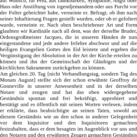
auf Wunsch, für Feld, aus Dankbarkeit, Sympathie, Angst oder
Hass oder Anstiftung von irgendjemandem oder aus Furcht vor
der Folter gebeichtet habe, verneinte er. Befragt, ob ihm nach
seiner Inhaftierung Fragen gestellt wurden, oder ob er gefoltert
wurde, verneinte er. Nach oben beschriebener Art und Form
glaubten wir Kardinäle nach all dem, was der derselbe Bruder,
Ordensgroßmeister Jacques, die in unseren Händen de nun
eingestandene und jede andere Irrlehre abschwor und auf die
heiligen Evangelien Gottes den Eid leistete und ergeben die
Vergünstigung der Absolution in der Art der Kirche erteilen zu
können und ihn der Gemeinschaft der Gläubigen und der
kirchlichen Sakramente zurückgeben zu können.
Am gleichen 20. Tag [nicht Verhandlungstag, sondern Tag des
Monats August] stellte sich der schon erwähnte Geoffroy de
Gonneville in unserer Anwesenheit und in der derselben
Notare und zeugen und hat das oben widergegebene
Geständnis spontan und frei bekräftigt, approbiert und
bestätigt und es öffentlich mit seinen Worten verlesen, indem
er erklärte, dass beabsichtigte an seinen Taten, sowohl an
diesem Geständnis wie an den schon in anderer Gelegenheit
vor dem Inquisitor und den Inquisitoren gemachten
festzuhalten, dass er dem besagten im Augenblick vor uns und
den Notaren und den erwähnten Zeugen gemachten Geständnis