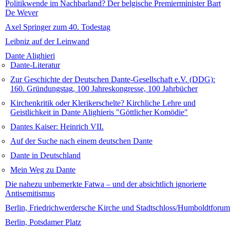
Politikwende im Nachbarland? Der belgische Premierminister Bart
De Wever
Axel Springer zum 40. Todestag
Leibniz auf der Leinwand
Dante Alighieri
Dante-Literatur
Zur Geschichte der Deutschen Dante-Gesellschaft e.V. (DDG):
160. Gründungstag, 100 Jahreskongresse, 100 Jahrbücher
Kirchenkritik oder Klerikerschelte? Kirchliche Lehre und
Geistlichkeit in Dante Alighieris "Göttlicher Komödie"
Dantes Kaiser: Heinrich VII.
Auf der Suche nach einem deutschen Dante
Dante in Deutschland
Mein Weg zu Dante
Die nahezu unbemerkte Fatwa – und der absichtlich ignorierte
Antisemitismus
Berlin, Friedrichwerdersche Kirche und Stadtschloss/Humboldtforum
Berlin, Potsdamer Platz