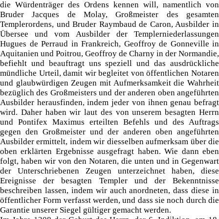
die Würdenträger des Ordens kennen will, namentlich von
Bruder Jacques de Molay, Großmeister des gesamten
Templerordens, und Bruder Raymbaud de Caron, Ausbilder in
Übersee und vom Ausbilder der Templerniederlassungen
Hugues de Perraud in Frankreich, Geoffroy de Gonneville in
Aquitanien und Poitrou, Geoffroy de Charny in der Normandie,
befiehlt und beauftragt uns speziell und das ausdrückliche
mündliche Urteil, damit wir begleitet von öffentlichen Notaren
und glaubwürdigen Zeugen mit Aufmerksamkeit die Wahrheit
bezüglich des Großmeisters und der anderen oben angeführten
Ausbilder herausfinden, indem jeder von ihnen genau befragt
wird. Daher haben wir laut des von unserem besagten Herrn
und Pontifex Maximus erteilten Befehls und des Auftrags
gegen den Großmeister und der anderen oben angeführten
Ausbilder ermittelt, indem wir diesselben aufmerksam über die
oben erklärten Ergebnisse ausgefragt haben. Wie dann eben
folgt, haben wir von den Notaren, die unten und in Gegenwart
der Unterschriebenen Zeugen unterzeichnet haben, diese
Ereignisse der besagten Templer und der Bekenntnisse
beschreiben lassen, indem wir auch anordneten, dass diese in
öffentlicher Form verfasst werden, und dass sie noch durch die
Garantie unserer Siegel gültiger gemacht werden.