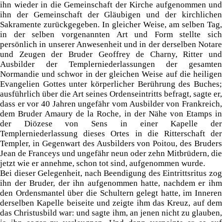
ihn wieder in die Gemeinschaft der Kirche aufgenommen und
ihn der Gemeinschaft der Gläubigen und der kirchlichen
Sakramente zurückgegeben. In gleicher Weise, am selben Tag,
in der selben vorgenannten Art und Form stellte sich
persönlich in unserer Anwesenheit und in der derselben Notare
und Zeugen der Bruder Geoffrey de Charny, Ritter und
Ausbilder der Templerniederlassungen der gesamten
Normandie und schwor in der gleichen Weise auf die heiligen
Evangelien Gottes unter körperlicher Berührung des Buches;
ausführlich über die Art seines Ordenseintritts befragt, sagte er,
dass er vor 40 Jahren ungefähr vom Ausbilder von Frankreich,
dem Bruder Amaury de la Roche, in der Nähe von Etamps in
der Diözese von Sens in einer Kapelle der
Templerniederlassung dieses Ortes in die Ritterschaft der
Templer, in Gegenwart des Ausbilders von Poitou, des Bruders
Jean de Franceys und ungefähr neun oder zehn Mitbrüdern, die
jetzt wie er annehme, schon tot sind, aufgenommen wurde.
Bei dieser Gelegenheit, nach Beendigung des Eintrittsritus zog
ihn der Bruder, der ihn aufgenommen hatte, nachdem er ihm
den Ordensmantel über die Schultern gelegt hatte, im Inneren
derselben Kapelle beiseite und zeigte ihm das Kreuz, auf dem
das Christusbild war: und sagte ihm, an jenen nicht zu glauben,