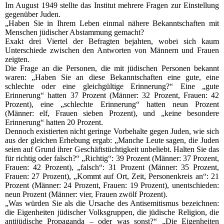
Im August 1949 stellte das Institut mehrere Fragen zur Einstellung
gegenüber Juden.
„Haben Sie in Ihrem Leben einmal nähere Bekanntschaften mit
Menschen jüdischer Abstammung gemacht?
Exakt drei Viertel der Befragten bejahten, wobei sich kaum
Unterschiede zwischen den Antworten von Männern und Frauen
zeigten.
Die Frage an die Personen, die mit jüdischen Personen bekannt
waren: „Haben Sie an diese Bekanntschaften eine gute, eine
schlechte oder eine gleichgültige Erinnerung?“ Eine „gute
Erinnerung“ hatten 37 Prozent (Männer: 32 Prozent, Frauen: 42
Prozent), eine „schlechte Erinnerung“ hatten neun Prozent
(Männer: elf, Frauen sieben Prozent), und „keine besondere
Erinnerung“ hatten 20 Prozent.
Dennoch existierten nicht geringe Vorbehalte gegen Juden, wie sich
aus der gleichen Erhebung ergab: „Manche Leute sagen, die Juden
seien auf Grund ihrer Geschäftstüchtigkeit unbeliebt. Halten Sie das
für richtig oder falsch?“ „Richtig“: 39 Prozent (Männer: 37 Prozent,
Frauen: 42 Prozent), „falsch“: 31 Prozent (Männer: 35 Prozent,
Frauen: 27 Prozent), „Kommt auf Ort, Zeit, Personenkreis an“: 21
Prozent (Männer: 24 Prozent, Frauen: 19 Prozent), unentschieden:
neun Prozent (Männer: vier, Frauen zwölf Prozent).
„Was würden Sie als die Ursache des Antisemitismus bezeichnen:
die Eigenheiten jüdischer Volksgruppen, die jüdische Religion, die
antijüdische Propaganda – oder was sonst?“ „Die Eigenheiten