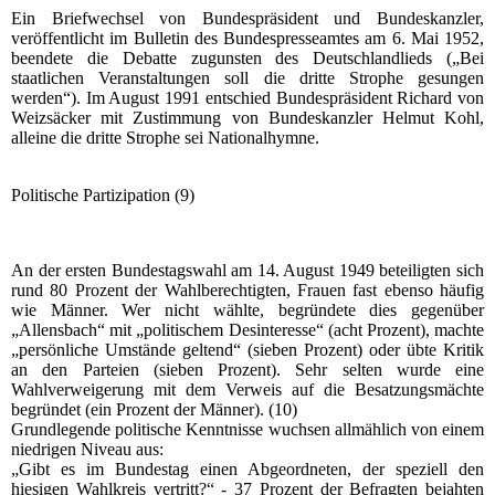
Ein Briefwechsel von Bundespräsident und Bundeskanzler,
veröffentlicht im Bulletin des Bundespresseamtes am 6. Mai 1952,
beendete die Debatte zugunsten des Deutschlandlieds („Bei
staatlichen Veranstaltungen soll die dritte Strophe gesungen
werden“). Im August 1991 entschied Bundespräsident Richard von
Weizsäcker mit Zustimmung von Bundeskanzler Helmut Kohl,
alleine die dritte Strophe sei Nationalhymne.
Politische Partizipation (9)
An der ersten Bundestagswahl am 14. August 1949 beteiligten sich
rund 80 Prozent der Wahlberechtigten, Frauen fast ebenso häufig
wie Männer. Wer nicht wählte, begründete dies gegenüber
„Allensbach“ mit „politischem Desinteresse“ (acht Prozent), machte
„persönliche Umstände geltend“ (sieben Prozent) oder übte Kritik
an den Parteien (sieben Prozent). Sehr selten wurde eine
Wahlverweigerung mit dem Verweis auf die Besatzungsmächte
begründet (ein Prozent der Männer). (10)
Grundlegende politische Kenntnisse wuchsen allmählich von einem
niedrigen Niveau aus:
„Gibt es im Bundestag einen Abgeordneten, der speziell den
hiesigen Wahlkreis vertritt?“ - 37 Prozent der Befragten bejahten