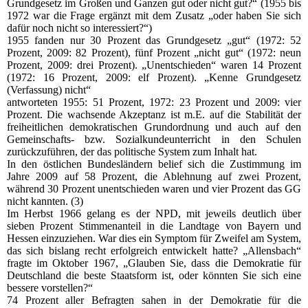
Grundgesetz im Großen und Ganzen gut oder nicht gut?“ (1955 bis
1972 war die Frage ergänzt mit dem Zusatz „oder haben Sie sich
dafür noch nicht so interessiert?“)
1955 fanden nur 30 Prozent das Grundgesetz „gut“ (1972: 52
Prozent, 2009: 82 Prozent), fünf Prozent „nicht gut“ (1972: neun
Prozent, 2009: drei Prozent). „Unentschieden“ waren 14 Prozent
(1972: 16 Prozent, 2009: elf Prozent). „Kenne Grundgesetz
(Verfassung) nicht“
antworteten 1955: 51 Prozent, 1972: 23 Prozent und 2009: vier
Prozent. Die wachsende Akzeptanz ist m.E. auf die Stabilität der
freiheitlichen demokratischen Grundordnung und auch auf den
Gemeinschafts- bzw. Sozialkundeunterricht in den Schulen
zurückzuführen, der das politische System zum Inhalt hat.
In den östlichen Bundesländern belief sich die Zustimmung im
Jahre 2009 auf 58 Prozent, die Ablehnung auf zwei Prozent,
während 30 Prozent unentschieden waren und vier Prozent das GG
nicht kannten. (3)
Im Herbst 1966 gelang es der NPD, mit jeweils deutlich über
sieben Prozent Stimmenanteil in die Landtage von Bayern und
Hessen einzuziehen. War dies ein Symptom für Zweifel am System,
das sich bislang recht erfolgreich entwickelt hatte? „Allensbach“
fragte im Oktober 1967, „Glauben Sie, dass die Demokratie für
Deutschland die beste Staatsform ist, oder könnten Sie sich eine
bessere vorstellen?“
74 Prozent aller Befragten sahen in der Demokratie für die