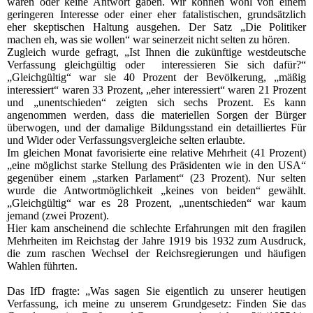
waren oder keine Antwort gaben. Wir können wohl von einem
geringeren Interesse oder einer eher fatalistischen, grundsätzlich
eher skeptischen Haltung ausgehen. Der Satz „Die Politiker
machen eh, was sie wollen“ war seinerzeit nicht selten zu hören.
Zugleich wurde gefragt, „Ist Ihnen die zukünftige westdeutsche
Verfassung gleichgültig oder interessieren Sie sich dafür?“
„Gleichgültig“ war sie 40 Prozent der Bevölkerung, „mäßig
interessiert“ waren 33 Prozent, „eher interessiert“ waren 21 Prozent
und „unentschieden“ zeigten sich sechs Prozent. Es kann
angenommen werden, dass die materiellen Sorgen der Bürger
überwogen, und der damalige Bildungsstand ein detailliertes Für
und Wider oder Verfassungsvergleiche selten erlaubte.
Im gleichen Monat favorisierte eine relative Mehrheit (41 Prozent)
„eine möglichst starke Stellung des Präsidenten wie in den USA“
gegenüber einem „starken Parlament“ (23 Prozent). Nur selten
wurde die Antwortmöglichkeit „keines von beiden“ gewählt.
„Gleichgültig“ war es 28 Prozent, „unentschieden“ war kaum
jemand (zwei Prozent).
Hier kam anscheinend die schlechte Erfahrungen mit den fragilen
Mehrheiten im Reichstag der Jahre 1919 bis 1932 zum Ausdruck,
die zum raschen Wechsel der Reichsregierungen und häufigen
Wahlen führten.
Das IfD fragte: „Was sagen Sie eigentlich zu unserer heutigen
Verfassung, ich meine zu unserem Grundgesetz: Finden Sie das