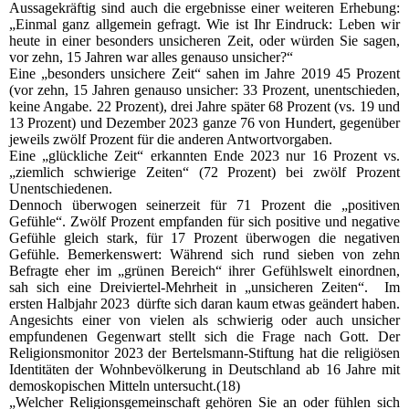
Aussagekräftig sind auch die ergebnisse einer weiteren Erhebung:
„Einmal ganz allgemein gefragt. Wie ist Ihr Eindruck: Leben wir
heute in einer besonders unsicheren Zeit, oder würden Sie sagen,
vor zehn, 15 Jahren war alles genauso unsicher?“
Eine „besonders unsichere Zeit“ sahen im Jahre 2019 45 Prozent
(vor zehn, 15 Jahren genauso unsicher: 33 Prozent, unentschieden,
keine Angabe. 22 Prozent), drei Jahre später 68 Prozent (vs. 19 und
13 Prozent) und Dezember 2023 ganze 76 von Hundert, gegenüber
jeweils zwölf Prozent für die anderen Antwortvorgaben.
Eine „glückliche Zeit“ erkannten Ende 2023 nur 16 Prozent vs.
„ziemlich schwierige Zeiten“ (72 Prozent) bei zwölf Prozent
Unentschiedenen.
Dennoch überwogen seinerzeit für 71 Prozent die „positiven
Gefühle“. Zwölf Prozent empfanden für sich positive und negative
Gefühle gleich stark, für 17 Prozent überwogen die negativen
Gefühle. Bemerkenswert: Während sich rund sieben von zehn
Befragte eher im „grünen Bereich“ ihrer Gefühlswelt einordnen,
sah sich eine Dreiviertel-Mehrheit in „unsicheren Zeiten“. Im
ersten Halbjahr 2023 dürfte sich daran kaum etwas geändert haben.
Angesichts einer von vielen als schwierig oder auch unsicher
empfundenen Gegenwart stellt sich die Frage nach Gott. Der
Religionsmonitor 2023 der Bertelsmann-Stiftung hat die religiösen
Identitäten der Wohnbevölkerung in Deutschland ab 16 Jahre mit
demoskopischen Mitteln untersucht.(18)
„Welcher Religionsgemeinschaft gehören Sie an oder fühlen sich