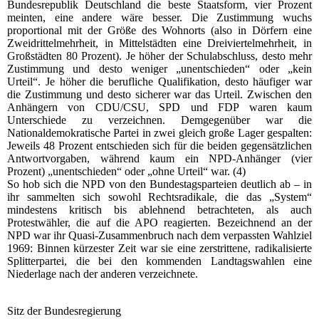
Bundesrepublik Deutschland die beste Staatsform, vier Prozent
meinten, eine andere wäre besser. Die Zustimmung wuchs
proportional mit der Größe des Wohnorts (also in Dörfern eine
Zweidrittelmehrheit, in Mittelstädten eine Dreiviertelmehrheit, in
Großstädten 80 Prozent). Je höher der Schulabschluss, desto mehr
Zustimmung und desto weniger „unentschieden“ oder „kein
Urteil“. Je höher die berufliche Qualifikation, desto häufiger war
die Zustimmung und desto sicherer war das Urteil. Zwischen den
Anhängern von CDU/CSU, SPD und FDP waren kaum
Unterschiede zu verzeichnen. Demgegenüber war die
Nationaldemokratische Partei in zwei gleich große Lager gespalten:
Jeweils 48 Prozent entschieden sich für die beiden gegensätzlichen
Antwortvorgaben, während kaum ein NPD-Anhänger (vier
Prozent) „unentschieden“ oder „ohne Urteil“ war. (4)
So hob sich die NPD von den Bundestagsparteien deutlich ab – in
ihr sammelten sich sowohl Rechtsradikale, die das „System“
mindestens kritisch bis ablehnend betrachteten, als auch
Protestwähler, die auf die APO reagierten. Bezeichnend an der
NPD war ihr Quasi-Zusammenbruch nach dem verpassten Wahlziel
1969: Binnen kürzester Zeit war sie eine zerstrittene, radikalisierte
Splitterpartei, die bei den kommenden Landtagswahlen eine
Niederlage nach der anderen verzeichnete.
Sitz der Bundesregierung