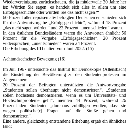
Wiedervereinigung zurückschauen, die ja mittlerweile 30 Jahre her
ist: Würden Sie sagen, es handelt sich alles in allem um eine
Erfolgsgeschichte oder würden Sie das nicht sagen?“
60 Prozent aller repräsentativ befragten Deutschen entschieden sich
für die Antwortvorgabe „Erfolgsgeschichte“, während 18 Prozent
„das nicht sagen würden“ und 22 Prozent „unentschieden“ waren.
In den östlichen Bundesländern waren die Antworten ähnlich: 56
Prozent für die Vorgabe „Erfolgsgeschichte“, 20 Prozent
widersprachen, „unentschieden“ waren 24 Prozent.
Die Erhebung des IfD datiert vom Juni 2022. (15)
Achtundsechziger Bewegung (16)
Im Juli 1967 untersuchte das Institut für Demoskopie (Allensbach)
die Einstellung der Bevölkerung zu den Studentenprotesten im
Allgemeinen:
20 Prozent der Befragten unterstützten die Antwortvorgabe
„Studenten sollen überhaupt nicht demonstrieren“. „Studenten
sollen höchstens demonstrieren, wenn es um Universitäts- und
Hochschulprobleme geht“, meinten 44 Prozent, während 26
Prozent den Studenten „durchaus zubilligen wollten, dass sie
wegen politische[r] Fragen auf die Straße gehen und
demonstrieren“.
Eine andere, gleichzeitig entstandene Erhebung ergab ein ähnliches
Bild: