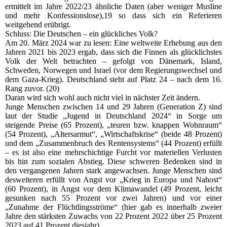
ermittelt im Jahre 2022/23 ähnliche Daten (aber weniger Musline
und mehr Konfessionslose),19 so dass sich ein Referieren
weitgehend erübrigt.
Schluss: Die Deutschen – ein glückliches Volk?
Am 20. März 2024 war zu lesen: Eine weltweite Erhebung aus den
Jahren 2021 bis 2023 ergab, dass sich die Finnen als glücklichstes
Volk der Welt betrachten – gefolgt von Dänemark, Island,
Schweden, Norwegen und Israel (vor dem Regierungswechsel und
dem Gaza-Krieg). Deutschland steht auf Platz 24 – nach dem 16.
Rang zuvor. (20)
Daran wird sich wohl auch nicht viel in nächster Zeit ändern.
Junge Menschen zwischen 14 und 29 Jahren (Generation Z) sind
laut der Studie „Jugend in Deutschland 2024“ in Sorge um
steigende Preise (65 Prozent), „teuren bzw. knappen Wohnraum“
(54 Prozent), „Altersarmut“, „Wirtschaftskrise“ (beide 48 Prozent)
und dem „Zusammenbruch des Rentensystems“ (44 Prozent) erfüllt
– es ist also eine mehrschichtige Furcht vor materiellen Verlusten
bis hin zum sozialen Abstieg. Diese schweren Bedenken sind in
den vergangenen Jahren stark angewachsen. Junge Menschen sind
desweiteren erfüllt von Angst vor „Krieg in Europa und Nahost“
(60 Prozent), in Angst vor dem Klimawandel (49 Prozent, leicht
gesunken nach 55 Prozent vor zwei Jahren) und vor einer
„Zunahme der Flüchtlingsströme“ (hier gab es innerhalb zweier
Jahre den stärksten Zuwachs von 22 Prozent 2022 über 25 Prozent
2023 auf 41 Prozent diesjahr).