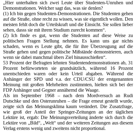
„Hier unterhalten sich zwei Leute über Studenten-Unruhen und
Demonstrationen. Welcher sagt das, was sie denlen?
(1) Ich bin gegen Studenten-Demonstrationen. Die Studenten gehen
auf die Straße, ohne recht zu wissen, was sie eigentlich wollen. Den
meisten fehlt doch die Urteilskraft und die Einsicht. Sie sollen lieber
sehen, dasss sie mit ihrem Studium zurecht kommen“.
(2) Ich finde es gut, wenn die Studenten auf diese Weise zu
politischen Fragen Stellung nehmen. Es kann uns gar nichts
schaden, wenn es Leute gibt, die für ihre Überzeugung auf die
Straße gehen und gegen politische Mißstände demonstrieren, auch
wenn sie dabei manchmal übers Ziel hinausschießen“.
53 Prozent der Befragten lehnten Studentendemonstrationen ab, 31
Prozent befürworteten sie grundsätzlich, während 16 Prozent
unentschieden waren oder kein Urteil abgaben. Während die
Anhänger der SPD und v.a. der CDU/CSU der erstgenannten
Meinung mit großen Mehrheiten zustimmten, hielten sich bei der
FDP Anhänger und Gegner annähernd die Waage.
Als im September 1968 – nach dem Mordversuch an Rudi
Dutschke und den Osterunruhen – die Frage erneut gestellt wurde,
zeigte sich das Meinungsklima kaum verändert. Die Zusatzfrage,
wie groß der Anteil der Springer-Zeitungen an der täglichen
Lektüre ist, ergab: Die Meinungsverteilung änderte sich durch die
Lektüre von „Bild“, „Welt“ und der weiteren Zeitungen aus diesem
Verlag erstens wenig und zweitens nicht proportional.