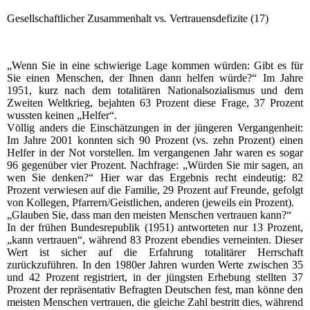
Gesellschaftlicher Zusammenhalt vs. Vertrauensdefizite (17)
„Wenn Sie in eine schwierige Lage kommen würden: Gibt es für
Sie einen Menschen, der Ihnen dann helfen würde?“ Im Jahre
1951, kurz nach dem totalitären Nationalsozialismus und dem
Zweiten Weltkrieg, bejahten 63 Prozent diese Frage, 37 Prozent
wussten keinen „Helfer“.
Völlig anders die Einschätzungen in der jüngeren Vergangenheit:
Im Jahre 2001 konnten sich 90 Prozent (vs. zehn Prozent) einen
Helfer in der Not vorstellen. Im vergangenen Jahr waren es sogar
96 gegenüber vier Prozent. Nachfrage: „Würden Sie mir sagen, an
wen Sie denken?“ Hier war das Ergebnis recht eindeutig: 82
Prozent verwiesen auf die Familie, 29 Prozent auf Freunde, gefolgt
von Kollegen, Pfarrern/Geistlichen, anderen (jeweils ein Prozent).
„Glauben Sie, dass man den meisten Menschen vertrauen kann?“
In der frühen Bundesrepublik (1951) antworteten nur 13 Prozent,
„kann vertrauen“, während 83 Prozent ebendies verneinten. Dieser
Wert ist sicher auf die Erfahrung totalitärer Herrschaft
zurückzuführen. In den 1980er Jahren wurden Werte zwischen 35
und 42 Prozent registriert, in der jüngsten Erhebung stellten 37
Prozent der repräsentativ Befragten Deutschen fest, man könne den
meisten Menschen vertrauen, die gleiche Zahl bestritt dies, während