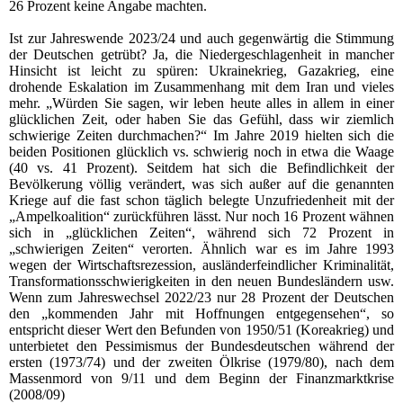
26 Prozent keine Angabe machten.
Ist zur Jahreswende 2023/24 und auch gegenwärtig die Stimmung
der Deutschen getrübt? Ja, die Niedergeschlagenheit in mancher
Hinsicht ist leicht zu spüren: Ukrainekrieg, Gazakrieg, eine
drohende Eskalation im Zusammenhang mit dem Iran und vieles
mehr. „Würden Sie sagen, wir leben heute alles in allem in einer
glücklichen Zeit, oder haben Sie das Gefühl, dass wir ziemlich
schwierige Zeiten durchmachen?“ Im Jahre 2019 hielten sich die
beiden Positionen glücklich vs. schwierig noch in etwa die Waage
(40 vs. 41 Prozent). Seitdem hat sich die Befindlichkeit der
Bevölkerung völlig verändert, was sich außer auf die genannten
Kriege auf die fast schon täglich belegte Unzufriedenheit mit der
„Ampelkoalition“ zurückführen lässt. Nur noch 16 Prozent wähnen
sich in „glücklichen Zeiten“, während sich 72 Prozent in
„schwierigen Zeiten“ verorten. Ähnlich war es im Jahre 1993
wegen der Wirtschaftsrezession, ausländerfeindlicher Kriminalität,
Transformationsschwierigkeiten in den neuen Bundesländern usw.
Wenn zum Jahreswechsel 2022/23 nur 28 Prozent der Deutschen
den „kommenden Jahr mit Hoffnungen entgegensehen“, so
entspricht dieser Wert den Befunden von 1950/51 (Koreakrieg) und
unterbietet den Pessimismus der Bundesdeutschen während der
ersten (1973/74) und der zweiten Ölkrise (1979/80), nach dem
Massenmord von 9/11 und dem Beginn der Finanzmarktkrise
(2008/09)