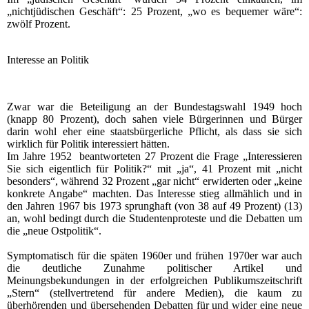
„nichtjüdischen Geschäft“: 25 Prozent, „wo es bequemer wäre“:
zwölf Prozent.
Interesse an Politik
Zwar war die Beteiligung an der Bundestagswahl 1949 hoch
(knapp 80 Prozent), doch sahen viele Bürgerinnen und Bürger
darin wohl eher eine staatsbürgerliche Pflicht, als dass sie sich
wirklich für Politik interessiert hätten.
Im Jahre 1952 beantworteten 27 Prozent die Frage „Interessieren
Sie sich eigentlich für Politik?“ mit „ja“, 41 Prozent mit „nicht
besonders“, während 32 Prozent „gar nicht“ erwiderten oder „keine
konkrete Angabe“ machten. Das Interesse stieg allmählich und in
den Jahren 1967 bis 1973 sprunghaft (von 38 auf 49 Prozent) (13)
an, wohl bedingt durch die Studentenproteste und die Debatten um
die „neue Ostpolitik“.
Symptomatisch für die späten 1960er und frühen 1970er war auch
die deutliche Zunahme politischer Artikel und
Meinungsbekundungen in der erfolgreichen Publikumszeitschrift
„Stern“ (stellvertretend für andere Medien), die kaum zu
überhörenden und übersehenden Debatten für und wider eine neue