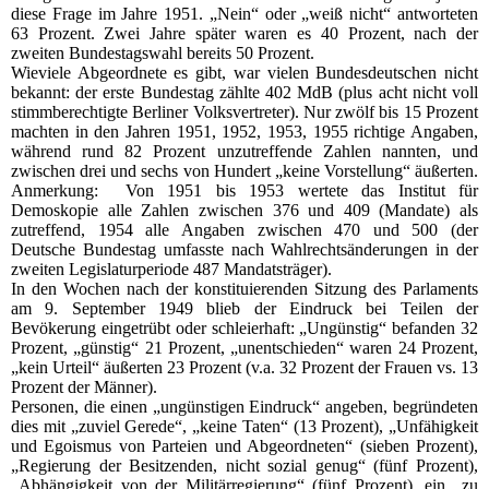
diese Frage im Jahre 1951. „Nein“ oder „weiß nicht“ antworteten
63 Prozent. Zwei Jahre später waren es 40 Prozent, nach der
zweiten Bundestagswahl bereits 50 Prozent.
Wieviele Abgeordnete es gibt, war vielen Bundesdeutschen nicht
bekannt: der erste Bundestag zählte 402 MdB (plus acht nicht voll
stimmberechtigte Berliner Volksvertreter). Nur zwölf bis 15 Prozent
machten in den Jahren 1951, 1952, 1953, 1955 richtige Angaben,
während rund 82 Prozent unzutreffende Zahlen nannten, und
zwischen drei und sechs von Hundert „keine Vorstellung“ äußerten.
Anmerkung: Von 1951 bis 1953 wertete das Institut für
Demoskopie alle Zahlen zwischen 376 und 409 (Mandate) als
zutreffend, 1954 alle Angaben zwischen 470 und 500 (der
Deutsche Bundestag umfasste nach Wahlrechtsänderungen in der
zweiten Legislaturperiode 487 Mandatsträger).
In den Wochen nach der konstituierenden Sitzung des Parlaments
am 9. September 1949 blieb der Eindruck bei Teilen der
Bevökerung eingetrübt oder schleierhaft: „Ungünstig“ befanden 32
Prozent, „günstig“ 21 Prozent, „unentschieden“ waren 24 Prozent,
„kein Urteil“ äußerten 23 Prozent (v.a. 32 Prozent der Frauen vs. 13
Prozent der Männer).
Personen, die einen „ungünstigen Eindruck“ angeben, begründeten
dies mit „zuviel Gerede“, „keine Taten“ (13 Prozent), „Unfähigkeit
und Egoismus von Parteien und Abgeordneten“ (sieben Prozent),
„Regierung der Besitzenden, nicht sozial genug“ (fünf Prozent),
„Abhängigkeit von der Militärregierung“ (fünf Prozent), ein „zu