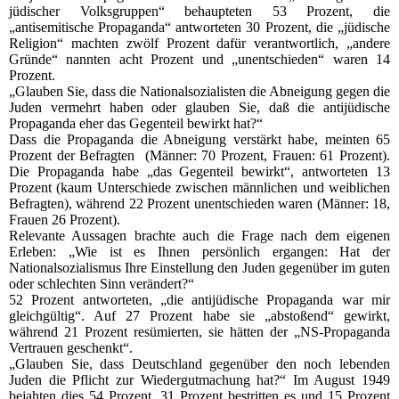
jüdischer Volksgruppen“ behaupteten 53 Prozent, die
„antisemitische Propaganda“ antworteten 30 Prozent, die „jüdische
Religion“ machten zwölf Prozent dafür verantwortlich, „andere
Gründe“ nannten acht Prozent und „unentschieden“ waren 14
Prozent.
„Glauben Sie, dass die Nationalsozialisten die Abneigung gegen die
Juden vermehrt haben oder glauben Sie, daß die antijüdische
Propaganda eher das Gegenteil bewirkt hat?“
Dass die Propaganda die Abneigung verstärkt habe, meinten 65
Prozent der Befragten (Männer: 70 Prozent, Frauen: 61 Prozent).
Die Propaganda habe „das Gegenteil bewirkt“, antworteten 13
Prozent (kaum Unterschiede zwischen männlichen und weiblichen
Befragten), während 22 Prozent unentschieden waren (Männer: 18,
Frauen 26 Prozent).
Relevante Aussagen brachte auch die Frage nach dem eigenen
Erleben: „Wie ist es Ihnen persönlich ergangen: Hat der
Nationalsozialismus Ihre Einstellung den Juden gegenüber im guten
oder schlechten Sinn verändert?“
52 Prozent antworteten, „die antijüdische Propaganda war mir
gleichgültig“. Auf 27 Prozent habe sie „abstoßend“ gewirkt,
während 21 Prozent resümierten, sie hätten der „NS-Propaganda
Vertrauen geschenkt“.
„Glauben Sie, dass Deutschland gegenüber den noch lebenden
Juden die Pflicht zur Wiedergutmachung hat?“ Im August 1949
bejahten dies 54 Prozent. 31 Prozent bestritten es und 15 Prozent