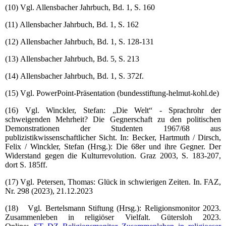
(10) Vgl. Allensbacher Jahrbuch, Bd. 1, S. 160
(11) Allensbacher Jahrbuch, Bd. 1, S. 162
(12) Allensbacher Jahrbuch, Bd. 1, S. 128-131
(13) Allensbacher Jahrbuch, Bd. 5, S. 213
(14) Allensbacher Jahrbuch, Bd. 1, S. 372f.
(15) Vgl. PowerPoint-Präsentation (bundesstiftung-helmut-kohl.de)
(16) Vgl. Winckler, Stefan: „Die Welt“ - Sprachrohr der
schweigenden Mehrheit? Die Gegnerschaft zu den politischen
Demonstrationen der Studenten 1967/68 aus
publizistikwissenschaftlicher Sicht. In: Becker, Hartmuth / Dirsch,
Felix / Winckler, Stefan (Hrsg.): Die 68er und ihre Gegner. Der
Widerstand gegen die Kulturrevolution. Graz 2003, S. 183-207,
dort S. 185ff.
(17) Vgl. Petersen, Thomas: Glück in schwierigen Zeiten. In. FAZ,
Nr. 298 (2023), 21.12.2023
(18) Vgl. Bertelsmann Stiftung (Hrsg.): Religionsmonitor 2023.
Zusammenleben in religiöser Vielfalt. Gütersloh 2023.