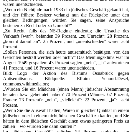
waren unentschieden.
„Wenn ein Nichtjude nach 1933 ein jüdisches Geschäft gekauft hat,
und der frühere Besitzer verlangt nun die Rückgabe unter den
gleichen Bedingungen, würden Sie sagen, seine Ansprüche
bestehen zu Recht oder zu Unrecht?“
„Zu Recht, falls das NS-Regime eindeutig die Ursache des
Verkaufs [war]“, befanden 39 Prozent, „zu Unrecht“: 28 Prozent,
„kommt darauf an“: 25 Prozent, und „unentschieden“ waren acht
Prozent.
„Sollen Personen, die sich heute antisemitisch betätigen, von den
Gerichten bestraft werden oder nicht?“ Das Meinungsklima war im
August 1949 gespalten: 43 Prozent sagten „nein“, „ja“ antworteten
41 Prozent, und 16 Prozent waren unentschieden.
Bild: Logo der Aktion des Bistums Osnabrück gegen
Antisemitismus. Bildquelle: Efraim Yehoud-Desel,
commons.wikimedia.org
„Würden Sie ein Mädchen (einen Mann) jüdischer Abstammung
heiraten bzw. geheiratet haben? 70 Prozent (Männer: 67 Prozent,
Frauen: 73 Prozent): „nein“, „vielleicht“: 22 Prozent, „ja“: acht
Prozent.
„Wenn Sie die Auswahl hätten, Waren in gleicher Qualität in einem
jüdischen oder in einem nichtjüdischen Geschäft zu kaufen, und Sie
hätten in dem jüdischen Geschäft einen etwas geringeren Preis zu
zahlen – wo würden Sie dann kaufen?“
Im „jüdischen Geschäft“ würden 54 Prozent einkaufen, im