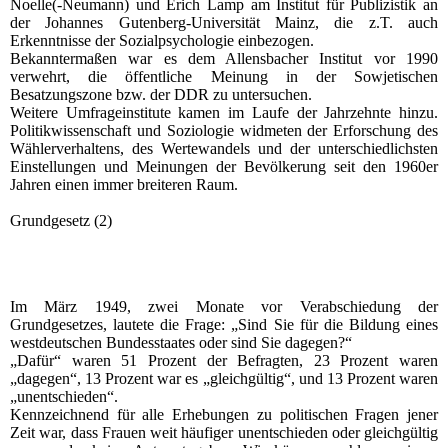
Noelle(-Neumann) und Erich Lamp am Institut für Publizistik an
der Johannes Gutenberg-Universität Mainz, die z.T. auch
Erkenntnisse der Sozialpsychologie einbezogen.
Bekanntermaßen war es dem Allensbacher Institut vor 1990
verwehrt, die öffentliche Meinung in der Sowjetischen
Besatzungszone bzw. der DDR zu untersuchen.
Weitere Umfrageinstitute kamen im Laufe der Jahrzehnte hinzu.
Politikwissenschaft und Soziologie widmeten der Erforschung des
Wählerverhaltens, des Wertewandels und der unterschiedlichsten
Einstellungen und Meinungen der Bevölkerung seit den 1960er
Jahren einen immer breiteren Raum.
Grundgesetz (2)
Im März 1949, zwei Monate vor Verabschiedung der
Grundgesetzes, lautete die Frage: „Sind Sie für die Bildung eines
westdeutschen Bundesstaates oder sind Sie dagegen?“
„Dafür“ waren 51 Prozent der Befragten, 23 Prozent waren
„dagegen“, 13 Prozent war es „gleichgültig“, und 13 Prozent waren
„unentschieden“.
Kennzeichnend für alle Erhebungen zu politischen Fragen jener
Zeit war, dass Frauen weit häufiger unentschieden oder gleichgültig