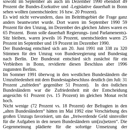
sowohl im September als auch im Dezember 1990 ebendort 49
Prozent die Bundes-Exekutive und -Legislative dauerhaft in Bonn
sehen wollten (unentschieden: 16 bzw. 20 Prozent).
Es wird nicht verwundern, dass im Beitrittsgebiet die Frage ganz
anders beantwortet wurde. Dort waren im September 1990 59
Prozent für den Umzug, im Dezember des gleichen Jahres waren es
65 Prozent. Bonn solle dauerhaft Regierungs- (und Parlamenents)-
Sitz bleiben, waren jeweils 16 Prozent, unentschieden waren 25
Prozent im September und 19 Prozent im Dezember 1990.
Der Bundestag entschied sich am 20. Juni 1991 mit 338 zu 320
Stimmen für den Umzug von Bundesregierung und Bundestag
nach Berlin. Der Bundesrat entschied sich zunächst für ein
Verbleiben in Bonn, revidierte diesen Beschluss aber 1996
zugunsten Berlins.
Im Sommer 1991 überwog in den westlichen Bundesländern die
Umzufriedenheit mit dem Bundestagsbeschluss deutlich (im Juli: 31
Prozent „zufrieden“ gegenüber 51 Prozent). In den östlichen
Bundesländern war die Zufriedenheit mit der Entscheidung
angesichts 61 Prozent (vs. 15 Prozent) im gleichen Monat recht
hoch.
Nicht wenige (72 Prozent vs. 18 Prozent) der Befragten in den
„alten Bundesländern“ hätten im Mai 1992 eine Verschiebung des
großen Umzugs favorisiert, um das „freiwerdende Geld sinnvoller
für die Aufgaben in den neuen Bundesländern um[zu]setzen“. Die
Gegenmeinung plädierte für die sofortige Umsetzung der