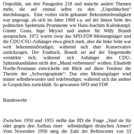
Ostpolitik, um den Paragrafen 218 und manche andere Themen
mehr, die auf einmal selbst zu den „Unpolitischen“
durchdrangen. Eine vorher nicht gekannte Bekenntnisfreudigkeit
war angesagt, als sich im Jahre 1969 v.a. auf der linken Seite des
politischen Spektrums Prominente wie Hans-Joachim Kulenkampf,
Günter Grass, Inge Meysel und andere für Willy Brandt
aussprachen. 1972 waren zwar das SPD-FDP-Meinungslager und
die CDU/CSU-Anhänger etwa gleich stark, aber die linke Seite war
weit bekenntnisfreudiger, während sich eher Konservative
zurückzogen. Der Eindruck, Brandt sei auf der Siegerstraße
verstärkte sich, während sich Anhänger des CDU-
Spitzenkandidaten nicht den „Mund verbrennen“ wollten. Elisabeth
Noelle-Neumann entwickelte mit Blick auf diese Tendenz die
Theorie der „Schweigespirale“: Das eine Meinungslager wird
immer selbstbewusster und redefreudiger, während sich das andere
in Gesprächen zurückhält. So gewannen SPD und FDP.
Bundeswehr
Zwischen 1950 und 1955 stellte das IfD die Frage „Sind sie für
oder gegen den Aufbau einer selbständigen deutschen Armee?
Vom November 1950 stieg die Zahl der Befürworter von 33