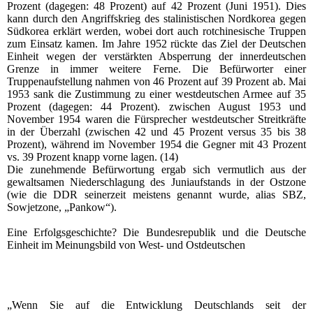
Prozent (dagegen: 48 Prozent) auf 42 Prozent (Juni 1951). Dies
kann durch den Angriffskrieg des stalinistischen Nordkorea gegen
Südkorea erklärt werden, wobei dort auch rotchinesische Truppen
zum Einsatz kamen. Im Jahre 1952 rückte das Ziel der Deutschen
Einheit wegen der verstärkten Absperrung der innerdeutschen
Grenze in immer weitere Ferne. Die Befürworter einer
Truppenaufstellung nahmen von 46 Prozent auf 39 Prozent ab. Mai
1953 sank die Zustimmung zu einer westdeutschen Armee auf 35
Prozent (dagegen: 44 Prozent). zwischen August 1953 und
November 1954 waren die Fürsprecher westdeutscher Streitkräfte
in der Überzahl (zwischen 42 und 45 Prozent versus 35 bis 38
Prozent), während im November 1954 die Gegner mit 43 Prozent
vs. 39 Prozent knapp vorne lagen. (14)
Die zunehmende Befürwortung ergab sich vermutlich aus der
gewaltsamen Niederschlagung des Juniaufstands in der Ostzone
(wie die DDR seinerzeit meistens genannt wurde, alias SBZ,
Sowjetzone, „Pankow“).
Eine Erfolgsgeschichte? Die Bundesrepublik und die Deutsche
Einheit im Meinungsbild von West- und Ostdeutschen
„Wenn Sie auf die Entwicklung Deutschlands seit der