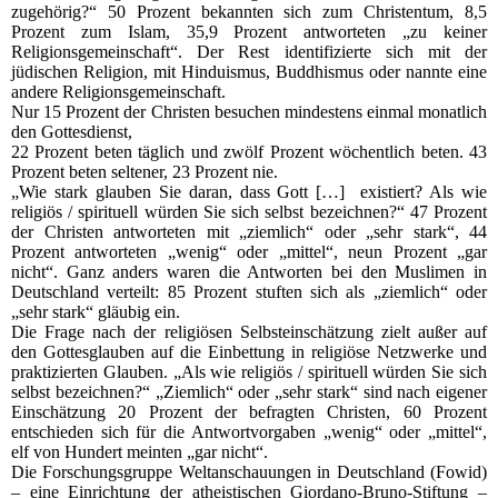
zugehörig?“ 50 Prozent bekannten sich zum Christentum, 8,5
Prozent zum Islam, 35,9 Prozent antworteten „zu keiner
Religionsgemeinschaft“. Der Rest identifizierte sich mit der
jüdischen Religion, mit Hinduismus, Buddhismus oder nannte eine
andere Religionsgemeinschaft.
Nur 15 Prozent der Christen besuchen mindestens einmal monatlich
den Gottesdienst,
22 Prozent beten täglich und zwölf Prozent wöchentlich beten. 43
Prozent beten seltener, 23 Prozent nie.
„Wie stark glauben Sie daran, dass Gott […] existiert? Als wie
religiös / spirituell würden Sie sich selbst bezeichnen?“ 47 Prozent
der Christen antworteten mit „ziemlich“ oder „sehr stark“, 44
Prozent antworteten „wenig“ oder „mittel“, neun Prozent „gar
nicht“. Ganz anders waren die Antworten bei den Muslimen in
Deutschland verteilt: 85 Prozent stuften sich als „ziemlich“ oder
„sehr stark“ gläubig ein.
Die Frage nach der religiösen Selbsteinschätzung zielt außer auf
den Gottesglauben auf die Einbettung in religiöse Netzwerke und
praktizierten Glauben. „Als wie religiös / spirituell würden Sie sich
selbst bezeichnen?“ „Ziemlich“ oder „sehr stark“ sind nach eigener
Einschätzung 20 Prozent der befragten Christen, 60 Prozent
entschieden sich für die Antwortvorgaben „wenig“ oder „mittel“,
elf von Hundert meinten „gar nicht“.
Die Forschungsgruppe Weltanschauungen in Deutschland (Fowid)
– eine Einrichtung der atheistischen Giordano-Bruno-Stiftung –