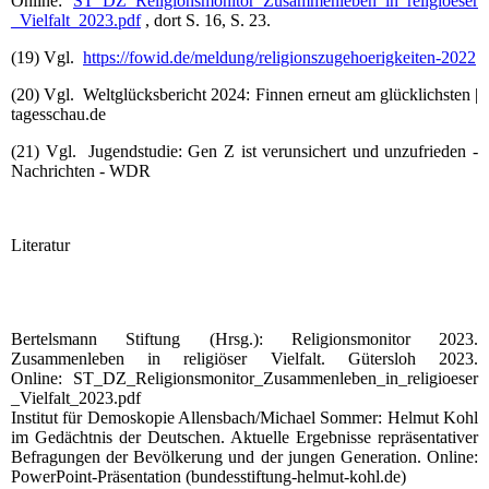
Online:
ST_DZ_Religionsmonitor_Zusammenleben_in_religioeser
_Vielfalt_2023.pdf
, dort S. 16, S. 23.
(19) Vgl.
https://fowid.de/meldung/religionszugehoerigkeiten-2022
(20) Vgl. Weltglücksbericht 2024: Finnen erneut am glücklichsten |
tagesschau.de
(21) Vgl. Jugendstudie: Gen Z ist verunsichert und unzufrieden -
Nachrichten - WDR
Literatur
Bertelsmann Stiftung (Hrsg.): Religionsmonitor 2023.
Zusammenleben in religiöser Vielfalt. Gütersloh 2023.
Online: ST_DZ_Religionsmonitor_Zusammenleben_in_religioeser
_Vielfalt_2023.pdf
Institut für Demoskopie Allensbach/Michael Sommer: Helmut Kohl
im Gedächtnis der Deutschen. Aktuelle Ergebnisse repräsentativer
Befragungen der Bevölkerung und der jungen Generation. Online:
PowerPoint-Präsentation (bundesstiftung-helmut-kohl.de)