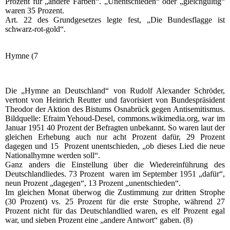
Prozent für „andere Farben“. „Unentschieden“ oder „gleichgültig“
waren 35 Prozent.
Art. 22 des Grundgesetzes legte fest, „Die Bundesflagge ist
schwarz-rot-gold“.
Hymne (7
Die „Hymne an Deutschland“ von Rudolf Alexander Schröder,
vertont von Heinrich Reutter und favorisiert von Bundespräsident
Theodor der Aktion des Bistums Osnabrück gegen Antisemitismus.
Bildquelle: Efraim Yehoud-Desel, commons.wikimedia.org, war im
Januar 1951 40 Prozent der Befragten unbekannt. So waren laut der
gleichen Erhebung auch nur acht Prozent dafür, 29 Prozent
dagegen und 15 Prozent unentschieden, „ob dieses Lied die neue
Nationalhymne werden soll“.
Ganz anders die Einstellung über die Wiedereinführung des
Deutschlandliedes. 73 Prozent waren im September 1951 „dafür“,
neun Prozent „dagegen“, 13 Prozent „unentschieden“.
Im gleichen Monat überwog die Zustimmung zur dritten Strophe
(30 Prozent) vs. 25 Prozent für die erste Strophe, während 27
Prozent nicht für das Deutschlandlied waren, es elf Prozent egal
war, und sieben Prozent eine „andere Antwort“ gaben. (8)