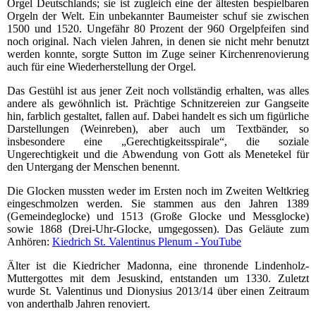
Orgel Deutschlands; sie ist zugleich eine der ältesten bespielbaren
Orgeln der Welt. Ein unbekannter Baumeister schuf sie zwischen
1500 und 1520. Ungefähr 80 Prozent der 960 Orgelpfeifen sind
noch original. Nach vielen Jahren, in denen sie nicht mehr benutzt
werden konnte, sorgte Sutton im Zuge seiner Kirchenrenovierung
auch für eine Wiederherstellung der Orgel.
Das Gestühl ist aus jener Zeit noch vollständig erhalten, was alles
andere als gewöhnlich ist. Prächtige Schnitzereien zur Gangseite
hin, farblich gestaltet, fallen auf. Dabei handelt es sich um figürliche
Darstellungen (Weinreben), aber auch um Textbänder, so
insbesondere eine „Gerechtigkeitsspirale“, die soziale
Ungerechtigkeit und die Abwendung von Gott als Menetekel für
den Untergang der Menschen benennt.
Die Glocken mussten weder im Ersten noch im Zweiten Weltkrieg
eingeschmolzen werden. Sie stammen aus den Jahren 1389
(Gemeindeglocke) und 1513 (Große Glocke und Messglocke)
sowie 1868 (Drei-Uhr-Glocke, umgegossen). Das Geläute zum
Anhören:
Kiedrich St. Valentinus Plenum - YouTube
Älter ist die Kiedricher Madonna, eine thronende Lindenholz-
Muttergottes mit dem Jesuskind, entstanden um 1330. Zuletzt
wurde St. Valentinus und Dionysius 2013/14 über einen Zeitraum
von anderthalb Jahren renoviert.