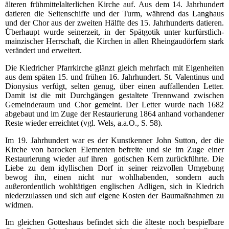
älteren frühmittelalterlichen Kirche auf. Aus dem 14. Jahrhundert
datieren die Seitenschiffe und der Turm, während das Langhaus
und der Chor aus der zweiten Hälfte des 15. Jahrhunderts datieren.
Überhaupt wurde seinerzeit, in der Spätgotik unter kurfürstlich-
mainzischer Herrschaft, die Kirchen in allen Rheingaudörfern stark
verändert und erweitert.
Die Kiedricher Pfarrkirche glänzt gleich mehrfach mit Eigenheiten
aus dem späten 15. und frühen 16. Jahrhundert. St. Valentinus und
Dionysius verfügt, selten genug, über einen auffallenden Letter.
Damit ist die mit Durchgängen gestaltete Trennwand zwischen
Gemeinderaum und Chor gemeint. Der Letter wurde nach 1682
abgebaut und im Zuge der Restaurierung 1864 anhand vorhandener
Reste wieder erreichtet (vgl. Wels, a.a.O., S. 58).
Im 19. Jahrhundert war es der Kunstkenner John Sutton, der die
Kirche von barocken Elementen befreite und sie im Zuge einer
Restaurierung wieder auf ihren gotischen Kern zurückführte. Die
Liebe zu dem idyllischen Dorf in seiner reizvollen Umgebung
bewog ihn, einen nicht nur wohlhabenden, sondern auch
außerordentlich wohltätigen englischen Adligen, sich in Kiedrich
niederzulassen und sich auf eigene Kosten der Baumaßnahmen zu
widmen.
Im gleichen Gotteshaus befindet sich die älteste noch bespielbare