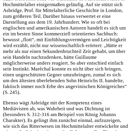
Hochmittelalter einigermaßen geläufig. Auf sie stützt sich
Asbridge, Prof. für Mittelalterliche Geschichte in London,
zum größeren Teil. Darüber hinaus verwertet er eine
Darstellung aus dem 19. Jahrhundert. Wie so oft bei
englischen und amerikanischen Autoren handelt es sich um
ein im besten Sinne kommerziell orientiertes Sachbuch:
bewusst „flott“, mit Einfühlungsvermögen und Leichtigkeit
wird erzählt, nicht nur wissenschaftlich erörtert: „Hätte er
mehr als nur einen Sekundenbruchteil Zeit gehabt, um über
sein Handeln nachzudenken, hätte Guillaume
möglicherweise anders reagiert. So aber entschied einfach
sein Instinkt. Maréchal konnte es nicht über sich bringen,
einen ungeschützten Gegner umzubringen, zumal es sich
um den ältesten überlebenden Sohn Heinrichs II. handelte,
faktisch immer noch Erbe des angevinischen Königreiches“
(S. 245).
Ebenso wägt Asbridge mit der Kompetenz eines
Mediävisten ab, was Wahrheit und was Dichtung ist
(besonders S. 312-316 am Beispiel von König Johanns
Charakter). Es gelingt ihm zunächst einmal, aufzuzeigen,
wie sich das Ritterwesen im Hochmittelalter entwickelte und