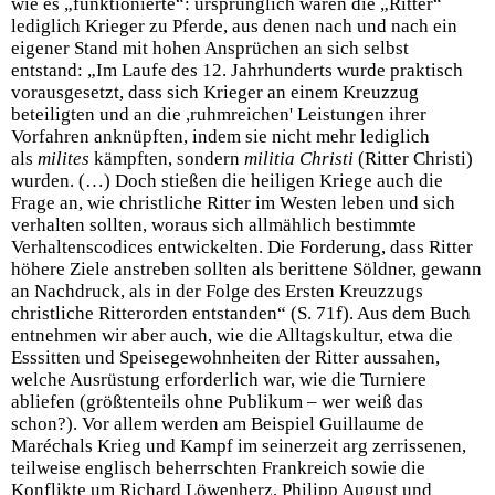
wie es „funktionierte“: ursprünglich waren die „Ritter“
lediglich Krieger zu Pferde, aus denen nach und nach ein
eigener Stand mit hohen Ansprüchen an sich selbst
entstand: „Im Laufe des 12. Jahrhunderts wurde praktisch
vorausgesetzt, dass sich Krieger an einem Kreuzzug
beteiligten und an die ,ruhmreichen' Leistungen ihrer
Vorfahren anknüpften, indem sie nicht mehr lediglich
als
milites
kämpften, sondern
militia Christi
(Ritter Christi)
wurden. (…) Doch stießen die heiligen Kriege auch die
Frage an, wie christliche Ritter im Westen leben und sich
verhalten sollten, woraus sich allmählich bestimmte
Verhaltenscodices entwickelten. Die Forderung, dass Ritter
höhere Ziele anstreben sollten als berittene Söldner, gewann
an Nachdruck, als in der Folge des Ersten Kreuzzugs
christliche Ritterorden entstanden“ (S. 71f). Aus dem Buch
entnehmen wir aber auch, wie die Alltagskultur, etwa die
Esssitten und Speisegewohnheiten der Ritter aussahen,
welche Ausrüstung erforderlich war, wie die Turniere
abliefen (größtenteils ohne Publikum – wer weiß das
schon?). Vor allem werden am Beispiel Guillaume de
Maréchals Krieg und Kampf im seinerzeit arg zerrissenen,
teilweise englisch beherrschten Frankreich sowie die
Konflikte um Richard Löwenherz, Philipp August und