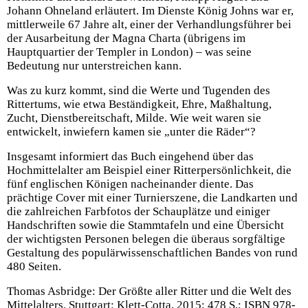
Johann Ohneland erläutert. Im Dienste König Johns war er,
mittlerweile 67 Jahre alt, einer der Verhandlungsführer bei
der Ausarbeitung der Magna Charta (übrigens im
Hauptquartier der Templer in London) – was seine
Bedeutung nur unterstreichen kann.
Was zu kurz kommt, sind die Werte und Tugenden des
Rittertums, wie etwa Beständigkeit, Ehre, Maßhaltung,
Zucht, Dienstbereitschaft, Milde. Wie weit waren sie
entwickelt, inwiefern kamen sie „unter die Räder“?
Insgesamt informiert das Buch eingehend über das
Hochmittelalter am Beispiel einer Ritterpersönlichkeit, die
fünf englischen Königen nacheinander diente. Das
prächtige Cover mit einer Turnierszene, die Landkarten und
die zahlreichen Farbfotos der Schauplätze und einiger
Handschriften sowie die Stammtafeln und eine Übersicht
der wichtigsten Personen belegen die überaus sorgfältige
Gestaltung des populärwissenschaftlichen Bandes von rund
480 Seiten.
Thomas Asbridge: Der Größte aller Ritter und die Welt des
Mittelalters. Stuttgart: Klett-Cotta, 2015; 478 S.; ISBN 978-