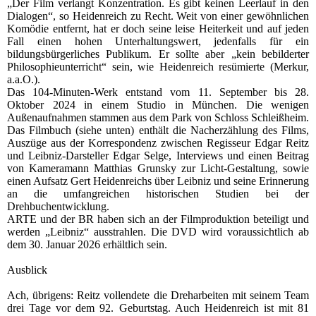
„Der Film verlangt Konzentration. Es gibt keinen Leerlauf in den
Dialogen“, so Heidenreich zu Recht. Weit von einer gewöhnlichen
Komödie entfernt, hat er doch seine leise Heiterkeit und auf jeden
Fall einen hohen Unterhaltungswert, jedenfalls für ein
bildungsbürgerliches Publikum. Er sollte aber „kein bebilderter
Philosophieunterricht“ sein, wie Heidenreich resümierte (Merkur,
a.a.O.).
Das 104-Minuten-Werk entstand vom 11. September bis 28.
Oktober 2024 in einem Studio in München. Die wenigen
Außenaufnahmen stammen aus dem Park von Schloss Schleißheim.
Das Filmbuch (siehe unten) enthält die Nacherzählung des Films,
Auszüge aus der Korrespondenz zwischen Regisseur Edgar Reitz
und Leibniz-Darsteller Edgar Selge, Interviews und einen Beitrag
von Kameramann Matthias Grunsky zur Licht-Gestaltung, sowie
einen Aufsatz Gert Heidenreichs über Leibniz und seine Erinnerung
an die umfangreichen historischen Studien bei der
Drehbuchentwicklung.
ARTE und der BR haben sich an der Filmproduktion beteiligt und
werden „Leibniz“ ausstrahlen. Die DVD wird voraussichtlich ab
dem 30. Januar 2026 erhältlich sein.
Ausblick
Ach, übrigens: Reitz vollendete die Dreharbeiten mit seinem Team
drei Tage vor dem 92. Geburtstag. Auch Heidenreich ist mit 81