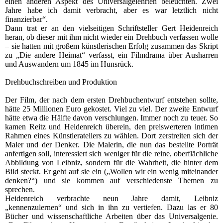
einen anderen Aspekt des Universalgelehrten beleuchten. Zwei
Jahre habe ich damit verbracht, aber es war letztlich nicht
finanzierbar“.
Dann trat er an den vielseitigen Schriftsteller Gert Heidenreich
heran, ob dieser mit ihm nicht wieder ein Drehbuch verfassen wolle
– sie hatten mit großem künstlerischen Erfolg zusammen das Skript
zu „Die andere Heimat“ verfasst, ein Filmdrama über Ausharren
und Auswandern um 1845 im Hunsrück.
Drehbuchschreiben und Produktion
Der Film, der nach dem ersten Drehbuchentwurf entstehen sollte,
hätte 25 Millionen Euro gekostet. Viel zu viel. Der zweite Entwurf
hätte etwa die Hälfte davon verschlungen. Immer noch zu teuer. So
kamen Reitz und Heidenreich überein, den preiswerteren intimen
Rahmen eines Künstlerateliers zu wählen. Dort zerstreiten sich der
Maler und der Denker. Die Malerin, die nun das bestellte Porträt
anfertigen soll, interessiert sich weniger für die reine, oberflächliche
Abbildung von Leibniz, sondern für die Wahrheit, die hinter dem
Bild steckt. Er geht auf sie ein („Wollen wir ein wenig miteinander
denken?“) und sie kommen auf verschiedenste Themen zu
sprechen.
Heidenreich verbrachte neun Jahre damit, Leibniz
„kennenzulernen“ und sich in ihn zu vertiefen. Dazu las er 80
Bücher und wissenschaftliche Arbeiten über das Universalgenie.