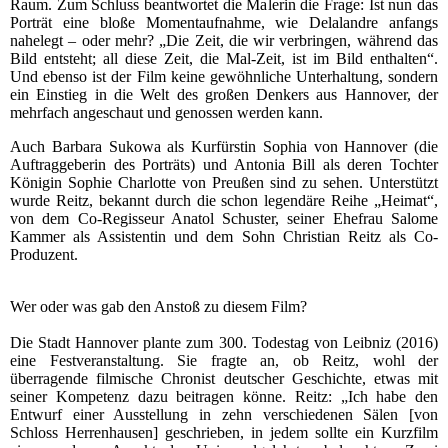
Raum. Zum Schluss beantwortet die Malerin die Frage: Ist nun das
Porträt eine bloße Momentaufnahme, wie Delalandre anfangs
nahelegt – oder mehr? „Die Zeit, die wir verbringen, während das
Bild entsteht; all diese Zeit, die Mal-Zeit, ist im Bild enthalten“.
Und ebenso ist der Film keine gewöhnliche Unterhaltung, sondern
ein Einstieg in die Welt des großen Denkers aus Hannover, der
mehrfach angeschaut und genossen werden kann.
Auch Barbara Sukowa als Kurfürstin Sophia von Hannover (die
Auftraggeberin des Porträts) und Antonia Bill als deren Tochter
Königin Sophie Charlotte von Preußen sind zu sehen. Unterstützt
wurde Reitz, bekannt durch die schon legendäre Reihe „Heimat“,
von dem Co-Regisseur Anatol Schuster, seiner Ehefrau Salome
Kammer als Assistentin und dem Sohn Christian Reitz als Co-
Produzent.
Wer oder was gab den Anstoß zu diesem Film?
Die Stadt Hannover plante zum 300. Todestag von Leibniz (2016)
eine Festveranstaltung. Sie fragte an, ob Reitz, wohl der
überragende filmische Chronist deutscher Geschichte, etwas mit
seiner Kompetenz dazu beitragen könne. Reitz: „Ich habe den
Entwurf einer Ausstellung in zehn verschiedenen Sälen [von
Schloss Herrenhausen] geschrieben, in jedem sollte ein Kurzfilm