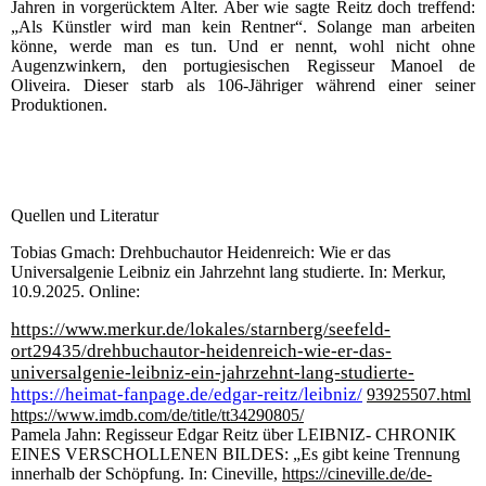
Jahren in vorgerücktem Alter. Aber wie sagte Reitz doch treffend:
„Als Künstler wird man kein Rentner“. Solange man arbeiten
könne, werde man es tun. Und er nennt, wohl nicht ohne
Augenzwinkern, den portugiesischen Regisseur Manoel de
Oliveira. Dieser starb als 106-Jähriger während einer seiner
Produktionen.
Quellen und Literatur
Tobias Gmach: Drehbuchautor Heidenreich: Wie er das
Universalgenie Leibniz ein Jahrzehnt lang studierte. In: Merkur,
10.9.2025. Online:
https://www.merkur.de/lokales/starnberg/seefeld-
ort29435/drehbuchautor-heidenreich-wie-er-das-
universalgenie-leibniz-ein-jahrzehnt-lang-studierte-
https://heimat-fanpage.de/edgar-reitz/leibniz/
93925507.html
https://www.imdb.com/de/title/tt34290805/
Pamela Jahn: Regisseur Edgar Reitz über LEIBNIZ- CHRONIK
EINES VERSCHOLLENEN BILDES: „Es gibt keine Trennung
innerhalb der Schöpfung. In: Cineville,
https://cineville.de/de-