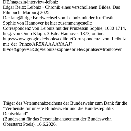
DE/magazin/interview-leibniz
Edgar Reitz: Leibniz - Chronik eines verschollenen Bildes. Das
Filmbuch. Marburg 2025
Der langjährige Briefwechsel von Leibniz mit der Kurfürstin
Sophie von Hannover ist hier zusammengestellt:
Correspondenz von Leibniz mit der Prinzessin Sophie, 1680-1714,
hrsg. von Onno Klopp, 3 Bde. Hannover 1873, online:
https://www.google.de/books/edition/Correspondenz_von_Leibniz_
mit_der_Prinze/AR5XAAAAYAAJ?
hl=de&gbpv=1&dq=leibniz+sophie+briefe&printsec=frontcover
Träger des Veteranenabzeichens der Bundeswehr zum Dank für die
"Verdienste für unsere Bundeswehr und die Bundesrepublik
Deutschland"
(Bundesamt für das Personalmanagement der Bundeswehr,
Oberstarzt Poels), 16.6.2026.