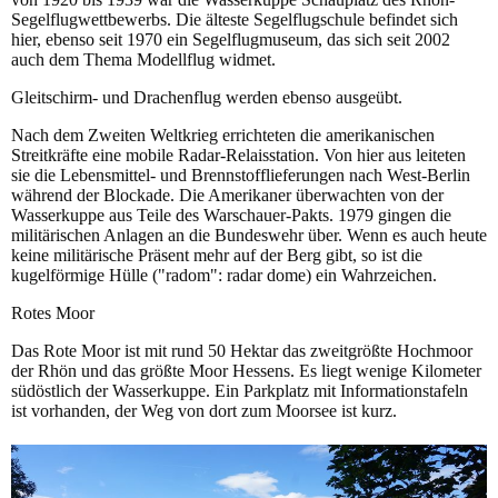
Segelflugwettbewerbs. Die älteste Segelflugschule befindet sich
hier, ebenso seit 1970 ein Segelflugmuseum, das sich seit 2002
auch dem Thema Modellflug widmet.
Gleitschirm- und Drachenflug werden ebenso ausgeübt.
Nach dem Zweiten Weltkrieg errichteten die amerikanischen
Streitkräfte eine mobile Radar-Relaisstation. Von hier aus leiteten
sie die Lebensmittel- und Brennstofflieferungen nach West-Berlin
während der Blockade. Die Amerikaner überwachten von der
Wasserkuppe aus Teile des Warschauer-Pakts. 1979 gingen die
militärischen Anlagen an die Bundeswehr über. Wenn es auch heute
keine militärische Präsent mehr auf der Berg gibt, so ist die
kugelförmige Hülle ("radom": radar dome) ein Wahrzeichen.
Rotes Moor
Das Rote Moor ist mit rund 50 Hektar das zweitgrößte Hochmoor
der Rhön und das größte Moor Hessens. Es liegt wenige Kilometer
südöstlich der Wasserkuppe. Ein Parkplatz mit Informationstafeln
ist vorhanden, der Weg von dort zum Moorsee ist kurz.