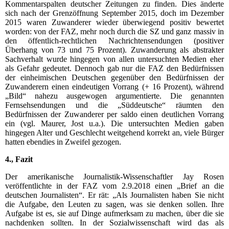
Kommentarspalten deutscher Zeitungen zu finden. Dies änderte
sich nach der Grenzöffnung September 2015, doch im Dezember
2015 waren Zuwanderer wieder überwiegend positiv bewertet
worden: von der FAZ, mehr noch durch die SZ und ganz massiv in
den öffentlich-rechtlichen Nachrichtensendungen (positiver
Überhang von 73 und 75 Prozent). Zuwanderung als abstrakter
Sachverhalt wurde hingegen von allen untersuchten Medien eher
als Gefahr gedeutet. Dennoch gab nur die FAZ den Bedürfnissen
der einheimischen Deutschen gegenüber den Bedürfnissen der
Zuwanderern einen eindeutigen Vorrang (+ 16 Prozent), während
„Bild“ nahezu ausgewogen argumentierte. Die genannten
Fernsehsendungen und die „Süddeutsche“ räumten den
Bedürfnissen der Zuwanderer per saldo einen deutlichen Vorrang
ein (vgl. Maurer, Jost u.a.). Die untersuchten Medien gaben
hingegen Alter und Geschlecht weitgehend korrekt an, viele Bürger
hatten ebendies in Zweifel gezogen.
4., Fazit
Der amerikanische Journalistik-Wissenschaftler Jay Rosen
veröffentlichte in der FAZ vom 2.9.2018 einen „Brief an die
deutschen Journalisten“. Er rät: „Als Journalisten haben Sie nicht
die Aufgabe, den Leuten zu sagen, was sie denken sollen. Ihre
Aufgabe ist es, sie auf Dinge aufmerksam zu machen, über die sie
nachdenken sollten. In der Sozialwissenschaft wird das als