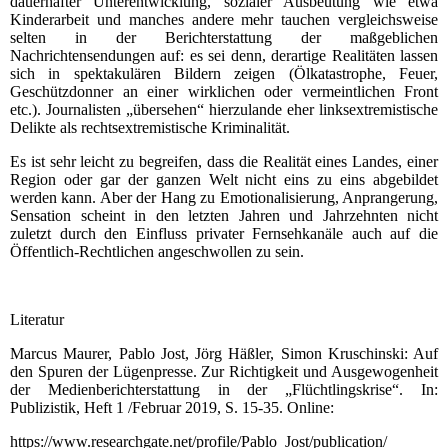
dauerhafter Unterentwicklung, sozialer Ausbeutung wie etwa
Kinderarbeit und manches andere mehr tauchen vergleichsweise
selten in der Berichterstattung der maßgeblichen
Nachrichtensendungen auf: es sei denn, derartige Realitäten lassen
sich in spektakulären Bildern zeigen (Ölkatastrophe, Feuer,
Geschützdonner an einer wirklichen oder vermeintlichen Front
etc.). Journalisten „übersehen“ hierzulande eher linksextremistische
Delikte als rechtsextremistische Kriminalität.
Es ist sehr leicht zu begreifen, dass die Realität eines Landes, einer
Region oder gar der ganzen Welt nicht eins zu eins abgebildet
werden kann. Aber der Hang zu Emotionalisierung, Anprangerung,
Sensation scheint in den letzten Jahren und Jahrzehnten nicht
zuletzt durch den Einfluss privater Fernsehkanäle auch auf die
Öffentlich-Rechtlichen angeschwollen zu sein.
Literatur
Marcus Maurer, Pablo Jost, Jörg Häßler, Simon Kruschinski: Auf
den Spuren der Lügenpresse. Zur Richtigkeit und Ausgewogenheit
der Medienberichterstattung in der „Flüchtlingskrise“. In:
Publizistik, Heft 1 /Februar 2019, S. 15-35. Online:
https://www.researchgate.net/profile/Pablo_Jost/publication/