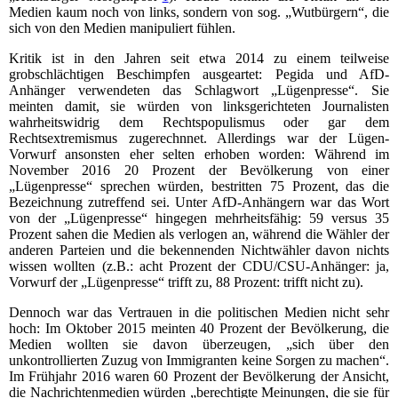
Medien kaum noch von links, sondern von sog. „Wutbürgern“, die
sich von den Medien manipuliert fühlen.
Kritik ist in den Jahren seit etwa 2014 zu einem teilweise
grobschlächtigen Beschimpfen ausgeartet: Pegida und AfD-
Anhänger verwendeten das Schlagwort „Lügenpresse“. Sie
meinten damit, sie würden von linksgerichteten Journalisten
wahrheitswidrig dem Rechtspopulismus oder gar dem
Rechtsextremismus zugerechnnet. Allerdings war der Lügen-
Vorwurf ansonsten eher selten erhoben worden: Während im
November 2016 20 Prozent der Bevölkerung von einer
„Lügenpresse“ sprechen würden, bestritten 75 Prozent, das die
Bezeichnung zutreffend sei. Unter AfD-Anhängern war das Wort
von der „Lügenpresse“ hingegen mehrheitsfähig: 59 versus 35
Prozent sahen die Medien als verlogen an, während die Wähler der
anderen Parteien und die bekennenden Nichtwähler davon nichts
wissen wollten (z.B.: acht Prozent der CDU/CSU-Anhänger: ja,
Vorwurf der „Lügenpresse“ trifft zu, 88 Prozent: trifft nicht zu).
Dennoch war das Vertrauen in die politischen Medien nicht sehr
hoch: Im Oktober 2015 meinten 40 Prozent der Bevölkerung, die
Medien wollten sie davon überzeugen, „sich über den
unkontrollierten Zuzug von Immigranten keine Sorgen zu machen“.
Im Frühjahr 2016 waren 60 Prozent der Bevölkerung der Ansicht,
die Nachrichtenmedien würden „berechtigte Meinungen, die sie für