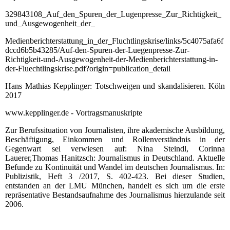
329843108_Auf_den_Spuren_der_Lugenpresse_Zur_Richtigkeit_
und_Ausgewogenheit_der_
Medienberichterstattung_in_der_Fluchtlingskrise/links/5c4075afa6f
dccd6b5b43285/Auf-den-Spuren-der-Luegenpresse-
Zur-
Richtigkeit-und-Ausgewogenheit-der-Medienberichterstattung-in-
der-Fluechtlingskrise.pdf?origin=publication_detail
Hans Mathias Kepplinger: Totschweigen und skandalisieren. Köln
2017
www.kepplinger.de - Vortragsmanuskripte
Zur Berufssituation von Journalisten, ihre akademische Ausbildung,
Beschäftigung, Einkommen und Rollenverständnis in der
Gegenwart sei verwiesen auf: Nina Steindl, Corinna
Lauerer,Thomas Hanitzsch: Journalismus in Deutschland. Aktuelle
Befunde zu Kontinuität und Wandel im deutschen Journalismus. In:
Publizistik, Heft 3 /2017, S. 402-423. Bei dieser Studien,
entstanden an der LMU München, handelt es sich um die erste
repräsentative Bestandsaufnahme des Journalismus hierzulande seit
2006.