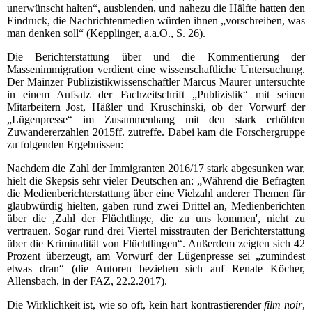
unerwünscht halten“, ausblenden, und nahezu die Hälfte hatten den
Eindruck, die Nachrichtenmedien würden ihnen „vorschreiben, was
man denken soll“ (Kepplinger, a.a.O., S. 26).
Die Berichterstattung über und die Kommentierung der
Massenimmigration verdient eine wissenschaftliche Untersuchung.
Der Mainzer Publizistikwissenschaftler Marcus Maurer untersuchte
in einem Aufsatz der Fachzeitschrift „Publizistik“ mit seinen
Mitarbeitern Jost, Häßler und Kruschinski, ob der Vorwurf der
„Lügenpresse“ im Zusammenhang mit den stark erhöhten
Zuwandererzahlen 2015ff. zutreffe. Dabei kam die Forschergruppe
zu folgenden Ergebnissen:
Nachdem die Zahl der Immigranten 2016/17 stark abgesunken war,
hielt die Skepsis sehr vieler Deutschen an: „Während die Befragten
die Medienberichterstattung über eine Vielzahl anderer Themen für
glaubwürdig hielten, gaben rund zwei Drittel an, Medienberichten
über die ,Zahl der Flüchtlinge, die zu uns kommen', nicht zu
vertrauen. Sogar rund drei Viertel misstrauten der Berichterstattung
über die Kriminalität von Flüchtlingen“. Außerdem zeigten sich 42
Prozent überzeugt, am Vorwurf der Lügenpresse sei „zumindest
etwas dran“ (die Autoren beziehen sich auf Renate Köcher,
Allensbach, in der FAZ, 22.2.2017).
Die Wirklichkeit ist, wie so oft, kein hart kontrastierender
film noir
,