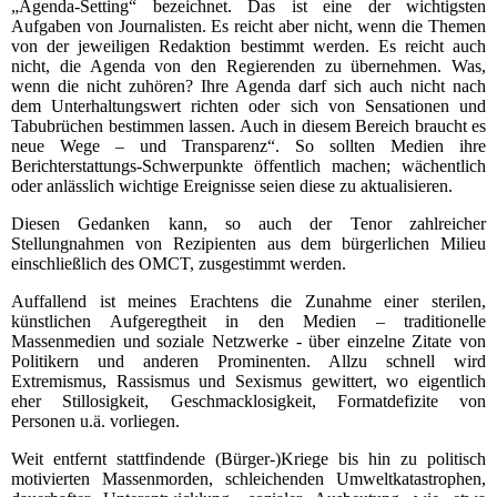
„Agenda-Setting“ bezeichnet. Das ist eine der wichtigsten
Aufgaben von Journalisten. Es reicht aber nicht, wenn die Themen
von der jeweiligen Redaktion bestimmt werden. Es reicht auch
nicht, die Agenda von den Regierenden zu übernehmen. Was,
wenn die nicht zuhören? Ihre Agenda darf sich auch nicht nach
dem Unterhaltungswert richten oder sich von Sensationen und
Tabubrüchen bestimmen lassen. Auch in diesem Bereich braucht es
neue Wege – und Transparenz“. So sollten Medien ihre
Berichterstattungs-Schwerpunkte öffentlich machen; wächentlich
oder anlässlich wichtige Ereignisse seien diese zu aktualisieren.
Diesen Gedanken kann, so auch der Tenor zahlreicher
Stellungnahmen von Rezipienten aus dem bürgerlichen Milieu
einschließlich des OMCT, zusgestimmt werden.
Auffallend ist meines Erachtens die Zunahme einer sterilen,
künstlichen Aufgeregtheit in den Medien – traditionelle
Massenmedien und soziale Netzwerke - über einzelne Zitate von
Politikern und anderen Prominenten. Allzu schnell wird
Extremismus, Rassismus und Sexismus gewittert, wo eigentlich
eher Stillosigkeit, Geschmacklosigkeit, Formatdefizite von
Personen u.ä. vorliegen.
Weit entfernt stattfindende (Bürger-)Kriege bis hin zu politisch
motivierten Massenmorden, schleichenden Umweltkatastrophen,