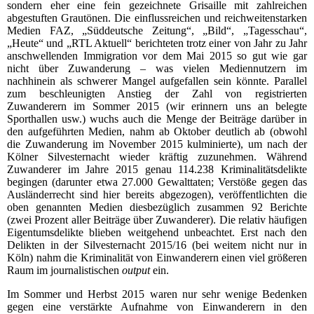
sondern eher eine fein gezeichnete Grisaille mit zahlreichen
abgestuften Grautönen. Die einflussreichen und reichweitenstarken
Medien FAZ, „Süddeutsche Zeitung“, „Bild“, „Tagesschau“,
„Heute“ und „RTL Aktuell“ berichteten trotz einer von Jahr zu Jahr
anschwellenden Immigration vor dem Mai 2015 so gut wie gar
nicht über Zuwanderung – was vielen Mediennutzern im
nachhinein als schwerer Mangel aufgefallen sein könnte. Parallel
zum beschleunigten Anstieg der Zahl von registrierten
Zuwanderern im Sommer 2015 (wir erinnern uns an belegte
Sporthallen usw.) wuchs auch die Menge der Beiträge darüber in
den aufgeführten Medien, nahm ab Oktober deutlich ab (obwohl
die Zuwanderung im November 2015 kulminierte), um nach der
Kölner Silvesternacht wieder kräftig zuzunehmen. Während
Zuwanderer im Jahre 2015 genau 114.238 Kriminalitätsdelikte
begingen (darunter etwa 27.000 Gewalttaten; Verstöße gegen das
Ausländerrecht sind hier bereits abgezogen), veröffentlichten die
oben genannten Medien diesbezüglich zusammen 92 Berichte
(zwei Prozent aller Beiträge über Zuwanderer). Die relativ häufigen
Eigentumsdelikte blieben weitgehend unbeachtet. Erst nach den
Delikten in der Silvesternacht 2015/16 (bei weitem nicht nur in
Köln) nahm die Kriminalität von Einwanderern einen viel größeren
Raum im journalistischen
output
ein.
Im Sommer und Herbst 2015 waren nur sehr wenige Bedenken
gegen eine verstärkte Aufnahme von Einwanderern in den