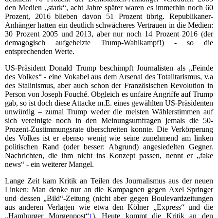
den Medien „stark“, acht Jahre später waren es immerhin noch 60
Prozent, 2016 blieben davon 51 Prozent übrig. Republikaner-
Anhänger hatten ein deutlich schwächeres Vertrauen in die Medien:
30 Prozent 2005 und 2013, aber nur noch 14 Prozent 2016 (der
demagogisch aufgeheizte Trump-Wahlkampf!) - so die
entsprechenden Werte.
US-Präsident Donald Trump beschimpft Journalisten als „Feinde
des Volkes“ - eine Vokabel aus dem Arsenal des Totalitarismus, v.a
des Stalinismus, aber auch schon der Französischen Revolution in
Person von Joseph Fouché. Obgleich es unfaire Angriffe auf Trump
gab, so ist doch diese Attacke m.E. eines gewählten US-Präsidenten
unwürdig – zumal Trump weder die meisten Wählerstimmen auf
sich vereinigte noch in den Meinungsumfragen jemals die 50-
Prozent-Zustimmungsrate überschreiten konnte. Die Verkörperung
des Volkes ist er ebenso wenig wie seine zunehmend am linken
politischen Rand (oder besser: Abgrund) angesiedelten Gegner.
Nachrichten, die ihm nicht ins Konzept passen, nennt er „fake
news“ - ein weiterer Mangel.
Lange Zeit kam Kritik an Teilen des Journalismus aus der neuen
Linken: Man denke nur an die Kampagnen gegen Axel Springer
und dessen „Bild“-Zeitung (nicht aber gegen Boulevardzeitungen
aus anderen Verlagen wie etwa den Kölner „Express“ und die
„Hamburger Morgenpost“
). Heute kommt die Kritik an den
1