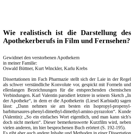
Wie realistisch ist die Darstellung des
Apothekerberufs in Film und Fernsehen?
Gewidmet den verstorbenen Apothekern
in meiner Familie:
Oswald Büttner, Kurt Winckler, Karlu Krebs
Dissertationen im Fach Pharmazie stellt sich der Laie in der Regel
als schwer verständliche Konvolute vor, gespickt mit Formeln und
ellenlangen Bezeichnungen für die entsprechenden chemischen
Verbindungen. Karl Valentin parodiert letztere in seinem Sketch „In
der Apotheke“, in dem er die Apothekerin (Liesel Karlstadt) sagen
lässt: „Dann nehmen sie am besten ein Isopropyl-propenyl-
barbitursaures-phenyl-dimethyl-dimethyl-amino-pyrazolon“. Kunde
(Valentin): „So ein einfaches Wort eigentlich, und man kann sich's
doch nicht merken“. Dieser bemerkenswerte Kurzfilm wird, neben
vielen anderen, im hier besprochenen Buch erörtert (S. 192-195).
Es gibt aber auch andere Inhalte und Methoden in einer Dissertation