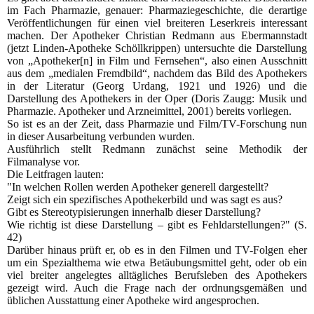
im Fach Pharmazie, genauer: Pharmaziegeschichte, die derartige
Veröffentlichungen für einen viel breiteren Leserkreis interessant
machen. Der Apotheker Christian Redmann aus Ebermannstadt
(jetzt Linden-Apotheke Schöllkrippen) untersuchte die Darstellung
von „Apotheker[n] in Film und Fernsehen“, also einen Ausschnitt
aus dem „medialen Fremdbild“, nachdem das Bild des Apothekers
in der Literatur (Georg Urdang, 1921 und 1926) und die
Darstellung des Apothekers in der Oper (Doris Zaugg: Musik und
Pharmazie. Apotheker und Arzneimittel, 2001) bereits vorliegen.
So ist es an der Zeit, dass Pharmazie und Film/TV-Forschung nun
in dieser Ausarbeitung verbunden wurden.
Ausführlich stellt Redmann zunächst seine Methodik der
Filmanalyse vor.
Die Leitfragen lauten:
"In welchen Rollen werden Apotheker generell dargestellt?
Zeigt sich ein spezifisches Apothekerbild und was sagt es aus?
Gibt es Stereotypisierungen innerhalb dieser Darstellung?
Wie richtig ist diese Darstellung – gibt es Fehldarstellungen?" (S.
42)
Darüber hinaus prüft er, ob es in den Filmen und TV-Folgen eher
um ein Spezialthema wie etwa Betäubungsmittel geht, oder ob ein
viel breiter angelegtes alltägliches Berufsleben des Apothekers
gezeigt wird. Auch die Frage nach der ordnungsgemäßen und
üblichen Ausstattung einer Apotheke wird angesprochen.