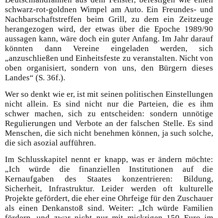
schwarz-rot-goldnen Wimpel am Auto. Ein Freundes- und
Nachbarschaftstreffen beim Grill, zu dem ein Zeitzeuge
herangezogen wird, der etwas über die Epoche 1989/90
aussagen kann, wäre doch ein guter Anfang. Im Jahr darauf
könnten dann Vereine eingeladen werden, sich
„anzuschließen und Einheitsfeste zu veranstalten. Nicht von
oben organisiert, sondern von uns, den Bürgern dieses
Landes“ (S. 36f.).
Wer so denkt wie er, ist mit seinen politischen Einstellungen
nicht allein. Es sind nicht nur die Parteien, die es ihm
schwer machen, sich zu entscheiden: sondern unnötige
Regulierungen und Verbote an der falschen Stelle. Es sind
Menschen, die sich nicht benehmen können, ja such solche,
die sich asozial aufführen.
Im Schlusskapitel nennt er knapp, was er ändern möchte:
„Ich würde die finanziellen Institutionen auf die
Kernaufgaben des Staates konzentrieren: Bildung,
Sicherheit, Infrastruktur. Leider werden oft kulturelle
Projekte gefördert, die eher eine Ohrfeige für den Zuschauer
als einen Denkanstoß sind. Weiter: „Ich würde Familien
fördern, und zwar nicht nur mit mickrigen 150 Euro im