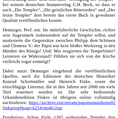
bei seinem deutschen Stammverlag C.H. Beck, so dass er
nach „Die Templer“, „Die geistlichen Ritterorden“ und „Der
letzte Templer“ dort bereits das vierte Buch in gewohnter
Qualität veröffentlichen konnte.
Demurger, Prof. em. für mittelalterliche Geschichte, richtet
sein Augenmerk insbesondere auf die Templer selbst, und
analysierte die Gegensätze zwischen Philipp dem Schönen
und Clemens V.: der Papst war kein bloßes Werkzeug in den
Händen des Königs! Und: Wie reagierten die Tempelritter?
Leisteten sie Widerstand? Fühlten sie sich von der Kirche
vielleicht sogar ermutigt?
Dabei nutzt Demurger eingehend die veröffentlichten
Quellen, auch die Editionen der deutschen Historiker
Konrad Schottmüller und Heinrich Finke, sowie die
einschlägige Literatur, die in den Jahren seit 2000 um viele
Titel erweitert worden ist. Die sehr bedeutende
Urkundenedition Finkes ist übrigens online vollständig
nachzulesen:
https://archive.org/stream/papsttumundunte02
finkgoog#page/n254/mode/2up
.
Ergebnisse: Schon Ende 1307 widerriefen Templer ihre